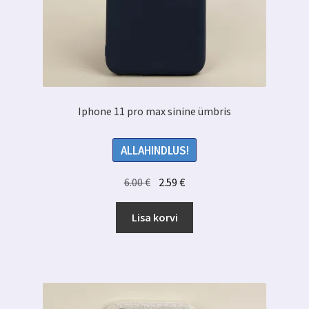
Iphone 11 pro max sinine ümbris
ALLAHINDLUS!
Algne
Praegune
6.00
€
2.59
€
hind
hind
oli:
on:
Lisa korvi
6.00 €.
2.59 €.