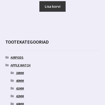
hind
hind
oli:
on:
Lisa korvi
6.00 €.
2.99 €.
TOOTEKATEGOORIAD
AIRPODS
APPLE WATCH
38MM
40MM
41MM
42MM
44MM