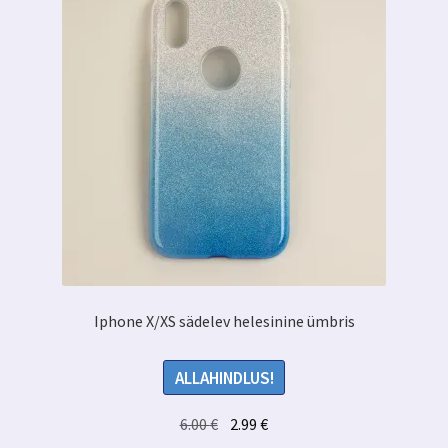
Iphone X/XS sädelev helesinine ümbris
ALLAHINDLUS!
Algne
Praegune
6.00
€
2.99
€