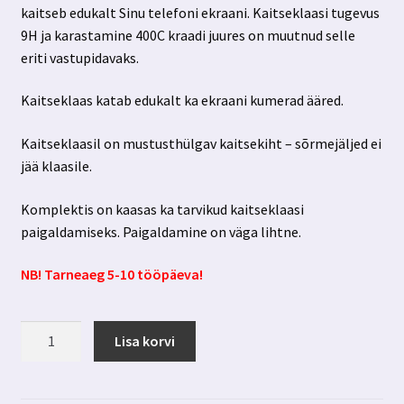
kaitseb edukalt Sinu telefoni ekraani. Kaitseklaasi tugevus
9H ja karastamine 400C kraadi juures on muutnud selle
eriti vastupidavaks.
Kaitseklaas katab edukalt ka ekraani kumerad ääred.
Kaitseklaasil on mustusthülgav kaitsekiht – sõrmejäljed ei
jää klaasile.
Komplektis on kaasas ka tarvikud kaitseklaasi
paigaldamiseks. Paigaldamine on väga lihtne.
NB! Tarneaeg 5-10 tööpäeva!
Iphone
Lisa korvi
13
pro
max