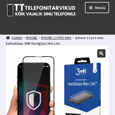
Liigu
Liigu
Menüü
navigeerimisele
sisu
juurde
E-pood
Kuidas valida kaitseklaasi?
Esileht
IPHONE
IPHONE 13 PRO MAX
Iphone 13 pro max
Minu konto
kaitseklaas 3MK Hardglass Max Lite
Ostukorv
Kontakt
Tagasiside