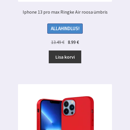
Iphone 13 pro max Ringke Air roosa ümbris
ALLAHINDLUS!
Algne
Praegune
13.49
€
8.99
€
hind
hind
oli:
on:
Lisa korvi
13.49 €.
8.99 €.