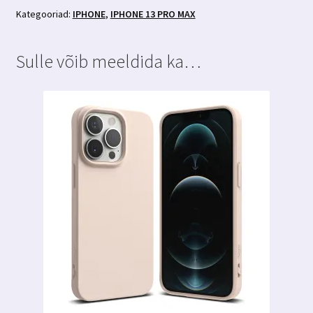
kaitseklaas
Kategooriad:
IPHONE
,
IPHONE 13 PRO MAX
3MK
Hardglass
Sulle võib meeldida ka…
Max
Lite
kogus