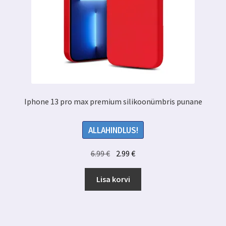
Iphone 13 pro max premium silikoonümbris punane
ALLAHINDLUS!
Algne
Praegune
6.99
€
2.99
€
hind
hind
oli:
on:
Lisa korvi
6.99 €.
2.99 €.