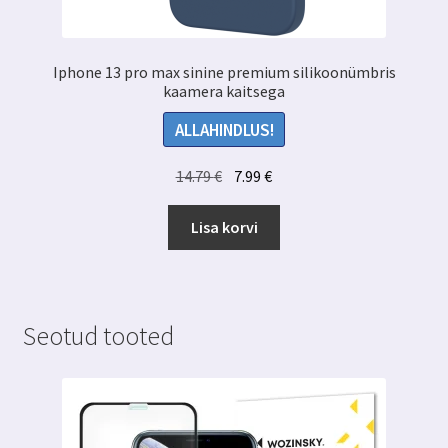
Iphone 13 pro max sinine premium silikoonümbris
kaamera kaitsega
ALLAHINDLUS!
Algne
Praegune
14.79
€
7.99
€
hind
hind
oli:
on:
Lisa korvi
14.79 €.
7.99 €.
Seotud tooted