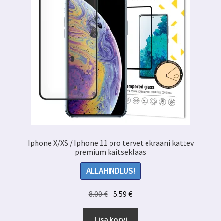
Iphone X/XS / Iphone 11 pro tervet ekraani kattev
premium kaitseklaas
ALLAHINDLUS!
Algne
Praegune
8.00
€
5.59
€
hind
hind
oli:
on:
Lisa korvi