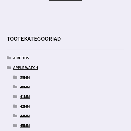
6.99 €.
3.19 €.
TOOTEKATEGOORIAD
AIRPODS
APPLE WATCH
38MM
40MM
41MM
42MM
44MM
45MM