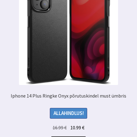
Iphone 14 Plus Ringke Onyx põrutuskindel must ümbris
ALLAHINDLUS!
Algne
Praegune
16.99
€
10.99
€
hind
hind