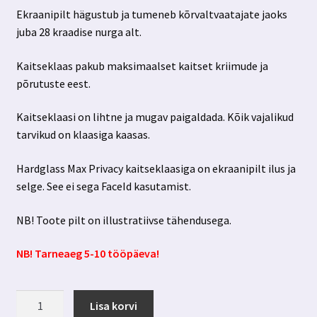
Ekraanipilt hägustub ja tumeneb kõrvaltvaatajate jaoks
juba 28 kraadise nurga alt.
Kaitseklaas pakub maksimaalset kaitset kriimude ja
põrutuste eest.
Kaitseklaasi on lihtne ja mugav paigaldada. Kõik vajalikud
tarvikud on klaasiga kaasas.
Hardglass Max Privacy kaitseklaasiga on ekraanipilt ilus ja
selge. See ei sega FaceId kasutamist.
NB! Toote pilt on illustratiivse tähendusega.
NB! Tarneaeg 5-10 tööpäeva!
Iphone
Lisa korvi
14