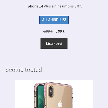
Iphone 14 Plus sinine ümbris 3MK
ALLAHINDLUS!
Algne
Praegune
9.99
€
5.99
€
hind
hind
oli:
on:
Lisa korvi
9.99 €.
5.99 €.
Seotud tooted