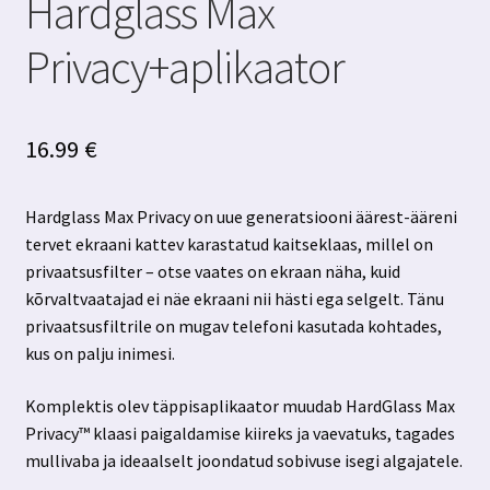
Hardglass Max
Privacy+aplikaator
16.99
€
Hardglass Max Privacy on uue generatsiooni äärest-ääreni
tervet ekraani kattev karastatud kaitseklaas, millel on
privaatsusfilter – otse vaates on ekraan näha, kuid
kõrvaltvaatajad ei näe ekraani nii hästi ega selgelt. Tänu
privaatsusfiltrile on mugav telefoni kasutada kohtades,
kus on palju inimesi.
Komplektis olev täppisaplikaator muudab HardGlass Max
Privacy™ klaasi paigaldamise kiireks ja vaevatuks, tagades
mullivaba ja ideaalselt joondatud sobivuse isegi algajatele.