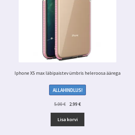
Iphone XS max läbipaistev ümbris heleroosa äärega
ALLAHINDLUS!
Algne
Praegune
5.00
€
2.99
€
hind
hind
oli:
on:
Lisa korvi
5.00 €.
2.99 €.