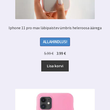
Iphone 11 pro max läbipaistev ümbris heleroosa äärega
ALLAHINDLUS!
Algne
Praegune
5.99
€
3.99
€
hind
hind
oli:
on:
Lisa korvi
5.99 €.
3.99 €.