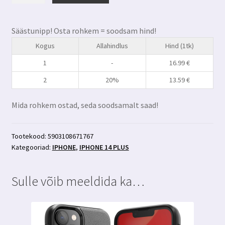
plus
privaatsusfiltriga
Säästunipp! Osta rohkem = soodsam hind!
kaitseklaas
Kogus
Allahindlus
Hind (1tk)
3MK
Hardglass
1
-
16.99
€
Max
2
20%
13.59
€
Privacy+aplikaator
kogus
Mida rohkem ostad, seda soodsamalt saad!
Tootekood:
5903108671767
Kategooriad:
IPHONE
,
IPHONE 14 PLUS
Sulle võib meeldida ka…