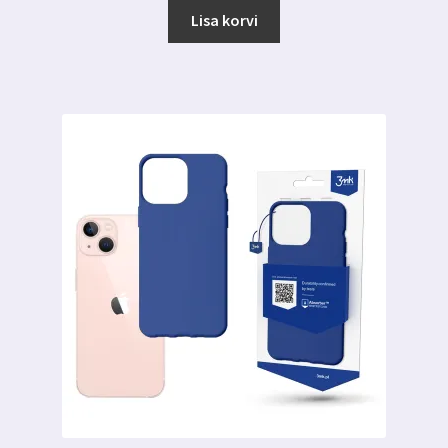
oli:
on:
Lisa korvi
16.99 €.
10.99 €.