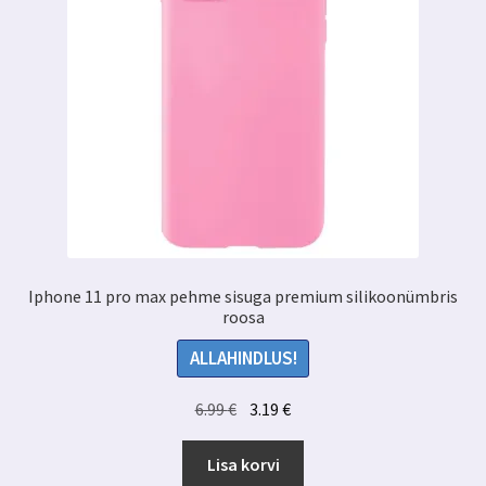
Iphone 11 pro max pehme sisuga premium silikoonümbris
roosa
ALLAHINDLUS!
Algne
Praegune
6.99
€
3.19
€
hind
hind
oli:
on:
Lisa korvi