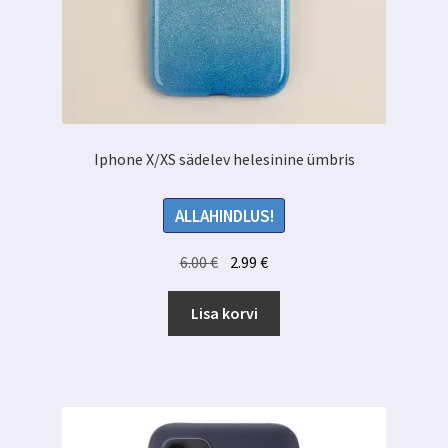
Iphone X/XS sädelev helesinine ümbris
ALLAHINDLUS!
Algne
Praegune
6.00
€
2.99
€
hind
hind
oli:
on:
Lisa korvi
6.00 €.
2.99 €.