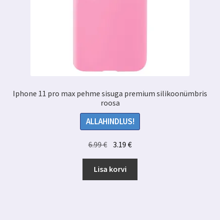
Iphone 11 pro max pehme sisuga premium silikoonümbris
roosa
ALLAHINDLUS!
Algne
Praegune
6.99
€
3.19
€
hind
hind
oli:
on:
Lisa korvi
6.99 €.
3.19 €.