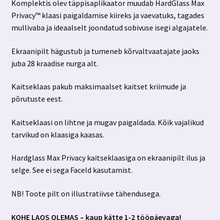
Komplektis olev täppisaplikaator muudab HardGlass Max
Privacy™ klaasi paigaldamise kiireks ja vaevatuks, tagades
mullivaba ja ideaalselt joondatud sobivuse isegi algajatele.
Ekraanipilt hägustub ja tumeneb kõrvaltvaatajate jaoks
juba 28 kraadise nurga alt.
Kaitseklaas pakub maksimaalset kaitset kriimude ja
põrutuste eest.
Kaitseklaasi on lihtne ja mugav paigaldada. Kõik vajalikud
tarvikud on klaasiga kaasas.
Hardglass Max Privacy kaitseklaasiga on ekraanipilt ilus ja
selge. See ei sega FaceId kasutamist.
NB! Toote pilt on illustratiivse tähendusega.
KOHE LAOS OLEMAS – kaup kätte 1-2 tööpäevaga!