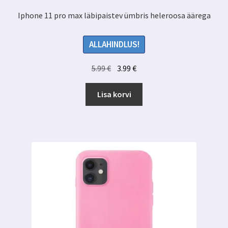
Iphone 11 pro max läbipaistev ümbris heleroosa äärega
ALLAHINDLUS!
Algne
Praegune
5.99
€
3.99
€
hind
hind
oli:
on:
Lisa korvi
5.99 €.
3.99 €.