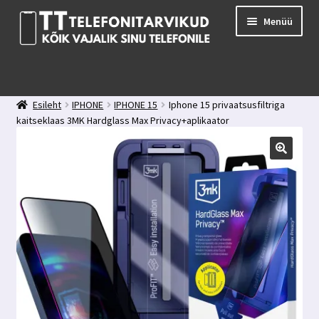
Liigu
Liigu
Menüü
navigeerimisele
sisu
juurde
E-pood
Kuidas valida kaitseklaasi?
Esileht
IPHONE
IPHONE 15
Iphone 15 privaatsusfiltriga
Minu konto
kaitseklaas 3MK Hardglass Max Privacy+aplikaator
Ostukorv
Kontakt
Tagasiside