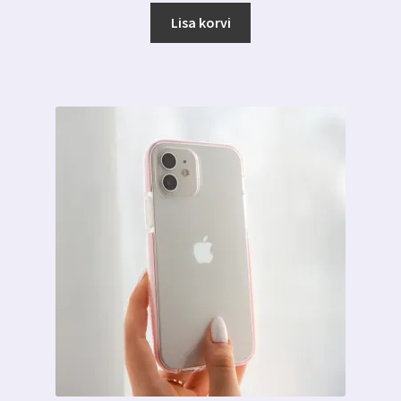
oli:
on:
Lisa korvi
7.99 €.
3.99 €.