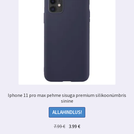
Iphone 11 pro max pehme sisuga premium silikoonümbris
sinine
ALLAHINDLUS!
Algne
Praegune
7.99
€
3.99
€
hind
hind