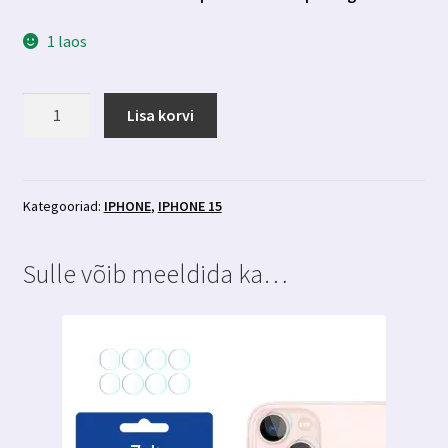
1 laos
Iphone
Lisa korvi
15
privaatsusfiltriga
kaitseklaas
3MK
Kategooriad:
IPHONE
,
IPHONE 15
Hardglass
Max
Sulle võib meeldida ka…
Privacy+aplikaator
kogus