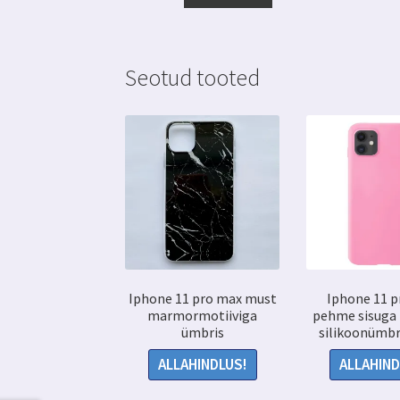
10.99 €.
9.99 €.
Seotud tooted
Iphone 11 pro max must
Iphone 11 
marmormotiiviga
pehme sisuga
ümbris
silikoonümbr
ALLAHINDLUS!
ALLAHIND