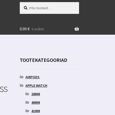
Otsi:
Otsi
0.00
€
0 artiklit
TOOTEKATEGOORIAD
AIRPODS
ss
APPLE WATCH
38MM
40MM
41MM