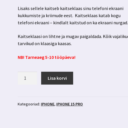
Lisaks sellele kaitseb kaitseklaas sinu telefoni ekraani
kukkumiste ja kriimude eest. Kaitseklaas katab kogu
telefoni ekraani – kindlalt kaitstud on ka ekraani nurgad
Kaitseklaasi on lihtne ja mugav paigaldada. Kõik vajaliku
tarvikud on klaasiga kaasas.
NB! Tarneaeg 5-10 tööpäeva!
Iphone
Lisa korvi
15
pro
privaatsusfiltriga
kaitseklaas
Kategooriad:
IPHONE
,
IPHONE 15 PRO
3MK
Hardglass
Matt