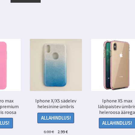
19.99 €.
14.99 €.
pro max
Iphone X/XS sädelev
Iphone XS max
 premium
helesinine ümbris
läbipaistev ümbri
is roosa
heleroosa äärega
ALLAHINDLUS!
LUS!
ALLAHINDLUS!
Algne
Praegune
6.00
€
2.99
€