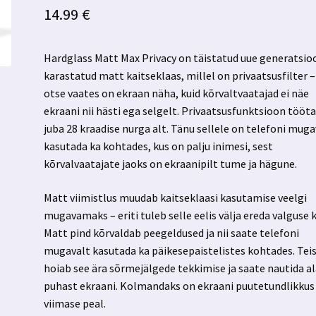
14.99
€
Hardglass Matt Max Privacy on täistatud uue generatsio
karastatud matt kaitseklaas, millel on privaatsusfilter –
otse vaates on ekraan näha, kuid kõrvaltvaatajad ei näe
ekraani nii hästi ega selgelt. Privaatsusfunktsioon tööt
juba 28 kraadise nurga alt. Tänu sellele on telefoni muga
kasutada ka kohtades, kus on palju inimesi, sest
kõrvalvaatajate jaoks on ekraanipilt tume ja hägune.
Matt viimistlus muudab kaitseklaasi kasutamise veelgi
mugavamaks – eriti tuleb selle eelis välja ereda valguse 
Matt pind kõrvaldab peegeldused ja nii saate telefoni
mugavalt kasutada ka päikesepaistelistes kohtades. Tei
hoiab see ära sõrmejälgede tekkimise ja saate nautida al
puhast ekraani. Kolmandaks on ekraani puutetundlikkus
viimase peal.