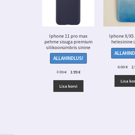
Iphone 11 pro max
Iphone X/XS 
pehme sisuga premium
helesinine 
silikoonümbris sinine
ALLAHIND
ALLAHINDLUS!
Alg
6.00
€
2
Algne
Praegune
7.99
€
3.99
€
hin
hind
hind
oli:
Lisa kor
oli:
on:
Lisa korvi
6.00
7.99 €.
3.99 €.