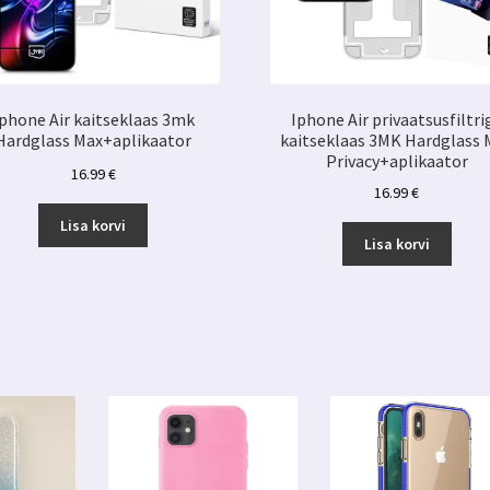
phone Air kaitseklaas 3mk
Iphone Air privaatsusfiltri
Hardglass Max+aplikaator
kaitseklaas 3MK Hardglass 
Privacy+aplikaator
16.99
€
16.99
€
Lisa korvi
Lisa korvi