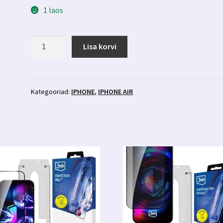
1 laos
Iphone
Lisa korvi
Air
kaitseklaas
3mk
FlexibleGlass
Kategooriad:
IPHONE
,
IPHONE AIR
kogus