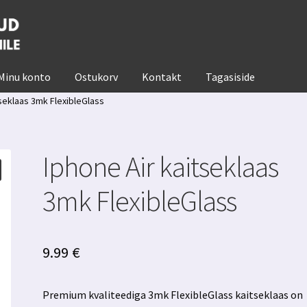
Minu konto
Ostukorv
Kontakt
Tagasiside
tseklaas 3mk FlexibleGlass
Iphone Air kaitseklaas
3mk FlexibleGlass
9.99
€
Premium kvaliteediga 3mk FlexibleGlass kaitseklaas on