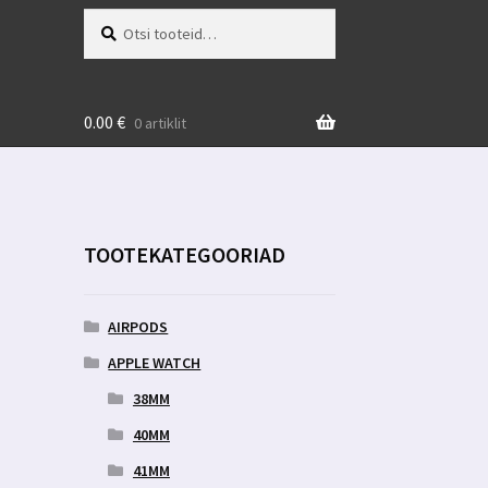
Otsi:
Otsi
0.00
€
0 artiklit
TOOTEKATEGOORIAD
AIRPODS
APPLE WATCH
38MM
40MM
41MM