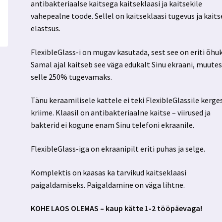
antibakteriaalse kaitsega kaitseklaasi ja kaitsekile
vahepealne toode. Sellel on kaitseklaasi tugevus ja kaits
elastsus.
FlexibleGlass-i on mugav kasutada, sest see on eriti õhuk
Samal ajal kaitseb see väga edukalt Sinu ekraani, muute
selle 250% tugevamaks.
Tänu keraamilisele kattele ei teki FlexibleGlassile kerge
kriime. Klaasil on antibakteriaalne kaitse – viirused ja
bakterid ei kogune enam Sinu telefoni ekraanile.
FlexibleGlass-iga on ekraanipilt eriti puhas ja selge.
Komplektis on kaasas ka tarvikud kaitseklaasi
paigaldamiseks. Paigaldamine on väga lihtne.
KOHE LAOS OLEMAS – kaup kätte 1-2 tööpäevaga!