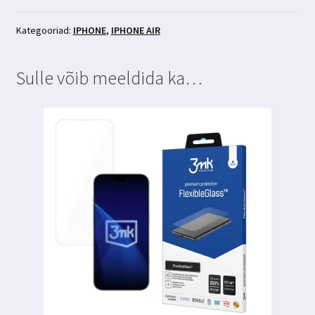
põrutuskindel
ümbris
Kategooriad:
IPHONE
,
IPHONE AIR
3MK
kogus
Sulle võib meeldida ka…