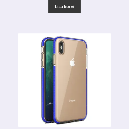
oli:
on:
Lisa korvi
5.00 €.
2.99 €.