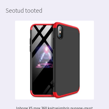
Seotud tooted
Iphone XS max 360 kaitseümbris punane-must