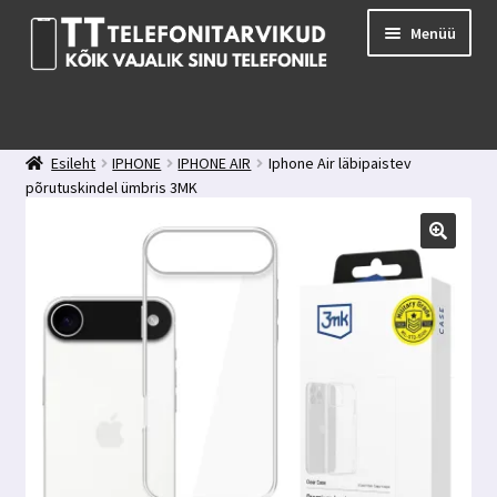
Liigu
Liigu
Menüü
navigeerimisele
sisu
juurde
E-pood
Kuidas valida kaitseklaasi?
Esileht
IPHONE
IPHONE AIR
Iphone Air läbipaistev
Minu konto
põrutuskindel ümbris 3MK
Ostukorv
Kontakt
Tagasiside