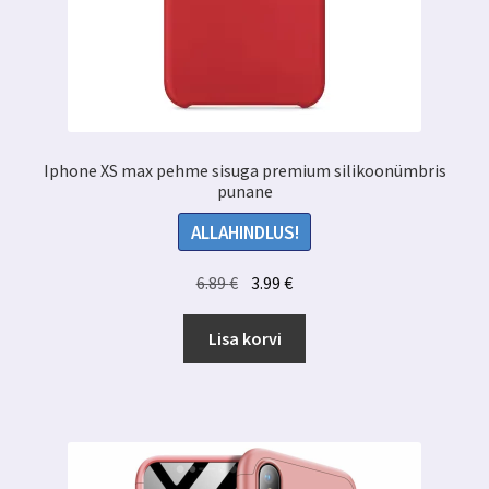
Iphone XS max pehme sisuga premium silikoonümbris
punane
ALLAHINDLUS!
Algne
Praegune
6.89
€
3.99
€
hind
hind
oli:
on:
Lisa korvi
6.89 €.
3.99 €.