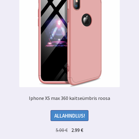
Iphone XS max 360 kaitseümbris roosa
ALLAHINDLUS!
Algne
Praegune
5.00
€
2.99
€
hind
hind