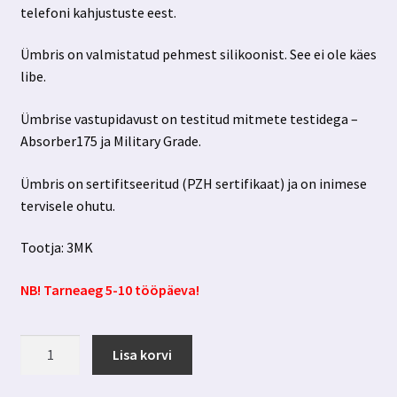
telefoni kahjustuste eest.
Ümbris on valmistatud pehmest silikoonist. See ei ole käes
libe.
Ümbrise vastupidavust on testitud mitmete testidega –
Absorber175 ja Military Grade.
Ümbris on sertifitseeritud (PZH sertifikaat) ja on inimese
tervisele ohutu.
Tootja: 3MK
NB! Tarneaeg 5-10 tööpäeva!
Iphone
Lisa korvi
Air
läbipaistev