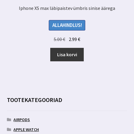
Iphone XS max läbipaistev ümbris sinise äärega
ALLAHINDLUS!
Algne
Praegune
5.00
€
2.99
€
hind
hind
oli:
on:
Lisa korvi
5.00 €.
2.99 €.
TOOTEKATEGOORIAD
AIRPODS
APPLE WATCH