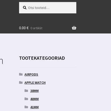
Otsi:
Otsi
0.00
€
0 artiklit
n
TOOTEKATEGOORIAD
AIRPODS
APPLE WATCH
38MM
40MM
41MM