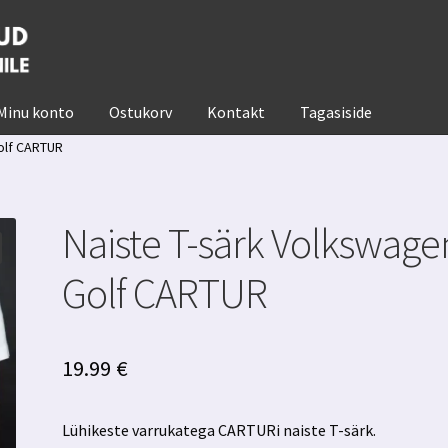
Minu konto
Ostukorv
Kontakt
Tagasiside
olf CARTUR
Naiste T-särk Volkswage
Golf CARTUR
19.99
€
Lühikeste varrukatega CARTURi naiste T-särk.