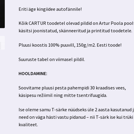
Eriti äge kingiidee autofännile!
Kõik CARTUR toodetel olevad pildid on Artur Poola pool
käsitsi joonistatud, skänneeritud ja printitud toodetele.
Pluusi koostis 100% puuvill, 150g/m2. Eesti toode!
Suuruste tabel on viimasel pildil.
HOOLDAMINE:
Soovitame pluusi pesta pahempidi 30 kraadises vees,
käsipesu režiimil ning mitte tsentrifuugida.
Ise oleme samu T-särke nüüdseks üle 2 aasta kasutanud 
need on väga hästi vastu pidanud – nii T-särk ise kui trüki
kvaliteet.