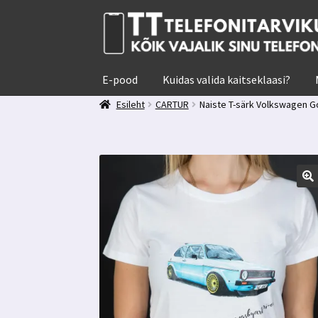
Liigu
Liigu
navigeerimisele
sisu
juurde
E-pood
Kuidas valida kaitseklaasi?
Esileht
CARTUR
Naiste T-särk Volkswagen G