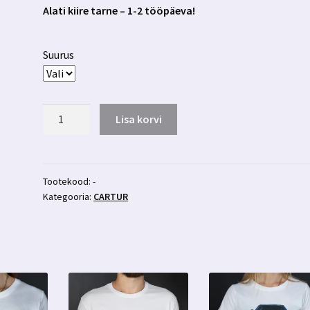
Alati kiire tarne – 1-2 tööpäeva!
Suurus
Naiste
Lisa korvi
T-
särk
Volkswagen
Golf
Tootekood:
-
Kategooria:
CARTUR
CARTUR
kogus