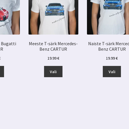
 Bugatti
Meeste T-särk Mercedes-
Naiste T-särk Merce
UR
Benz CARTUR
Benz CARTUR
€
19.99
€
19.99
€
Sellel
Sellel
Selle
Vali
Vali
tootel
tootel
toot
on
on
on
mitu
mitu
mitu
varianti.
varianti.
varia
Valikuid
Valikuid
Valik
saab
saab
saa
teha
teha
teha
tootelehel.
tootelehel.
toot