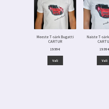
Meeste T-särk Bugatti
Naiste T-särk
CARTUR
CART
19.99
€
19.99
Sellel
Vali
Vali
tootel
on
mitu
varianti.
Valikuid
saab
teha
tootelehel.