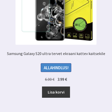
Samsung Galaxy S20 ultra tervet ekraani kattev kaitsekile
ALLAHINDLUS!
Algne
Praegune
6.00
€
3.99
€
hind
hind
oli:
on:
Lisa korvi
6.00 €.
3.99 €.