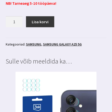
NB! Tarneaeg 5-10 tööpäeva!
Samsung
Lisa korvi
Galaxy
A25
5g
kaitseklaas
Kategooriad:
SAMSUNG
,
SAMSUNG GALAXY A25 5G
3MK
Hardglass
Sulle võib meeldida ka…
Max
Lite
kogus