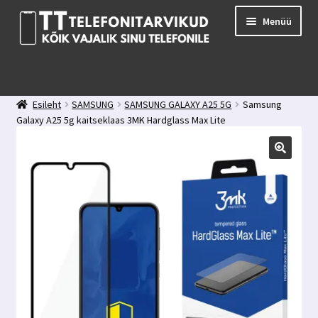
Liigu
Liigu
Menüü
navigeerimisele
sisu
juurde
E-pood
Kuidas valida kaitseklaasi?
Esileht
SAMSUNG
SAMSUNG GALAXY A25 5G
Samsung
Minu konto
Galaxy A25 5g kaitseklaas 3MK Hardglass Max Lite
Ostukorv
Kontakt
Tagasiside