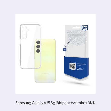
Samsung Galaxy A25 5g läbipaistev ümbris 3MK