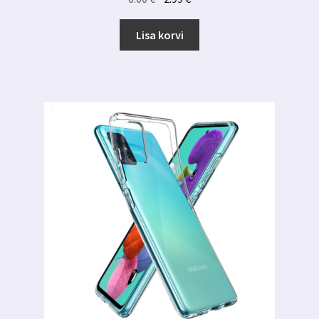
hind
hind
oli:
on:
Lisa korvi
6.00 €.
2.99 €.