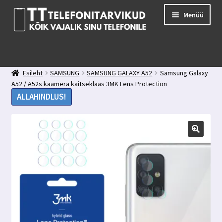
Liigu
Liigu
Menüü
navigeerimisele
sisu
juurde
E-pood
Kuidas valida kaitseklaasi?
Esileht
SAMSUNG
SAMSUNG GALAXY A52
Samsung Galaxy
Minu konto
A52 / A52s kaamera kaitseklaas 3MK Lens Protection
Ostukorv
ALLAHINDLUS!
Kontakt
Tagasiside