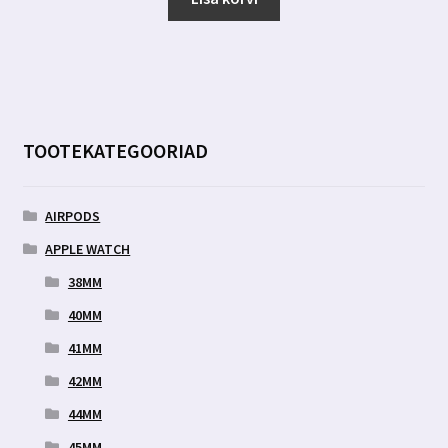
7.99 €.
3.99 €.
TOOTEKATEGOORIAD
AIRPODS
APPLE WATCH
38MM
40MM
41MM
42MM
44MM
45MM