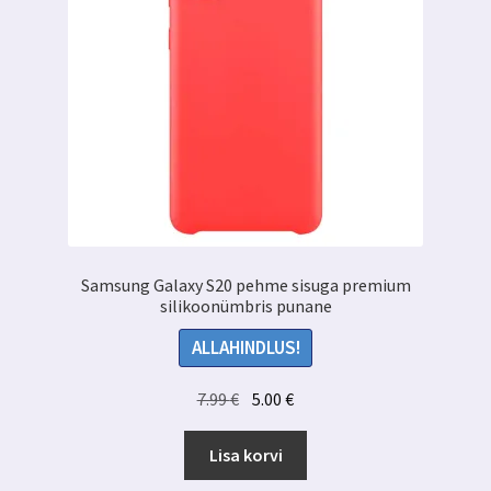
Samsung Galaxy S20 pehme sisuga premium
silikoonümbris punane
ALLAHINDLUS!
Algne
Praegune
7.99
€
5.00
€
hind
hind
oli:
on:
Lisa korvi
7.99 €.
5.00 €.