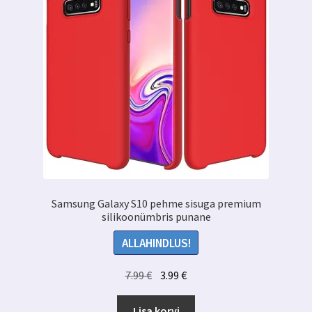
Samsung Galaxy S10 pehme sisuga premium
silikoonümbris punane
ALLAHINDLUS!
Algne
Praegune
7.99
€
3.99
€
hind
hind
oli:
on:
Lisa korvi