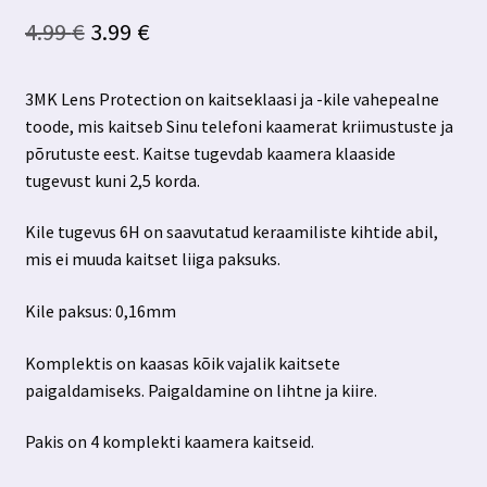
Algne
Praegune
4.99
€
3.99
€
hind
hind
3MK Lens Protection on kaitseklaasi ja -kile vahepealne
oli:
on:
toode, mis kaitseb Sinu telefoni kaamerat kriimustuste ja
4.99 €.
3.99 €.
põrutuste eest. Kaitse tugevdab kaamera klaaside
tugevust kuni 2,5 korda.
Kile tugevus 6H on saavutatud keraamiliste kihtide abil,
mis ei muuda kaitset liiga paksuks.
Kile paksus: 0,16mm
Komplektis on kaasas kõik vajalik kaitsete
paigaldamiseks. Paigaldamine on lihtne ja kiire.
Pakis on 4 komplekti kaamera kaitseid.