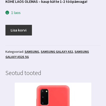
KOHE LAOS OLEMAS – kaup kätte 1-2 tööpäevaga!
1 laos
Samsung
Lisa korvi
Galaxy
A52
/
A52s
Kategooriad:
SAMSUNG
,
SAMSUNG GALAXY A52
,
SAMSUNG
GALAXY A52S 5G
kaamera
kaitseklaas
3MK
Seotud tooted
Lens
Protection
kogus