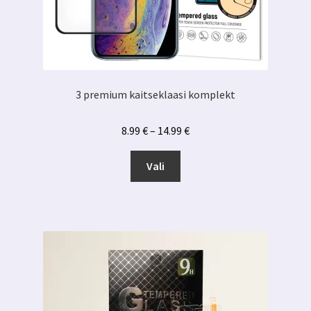
3 premium kaitseklaasi komplekt
Hinnavahemik:
8.99
€
–
14.99
€
8.99 €
Sellel
kuni
Vali
tootel
14.99 €
on
mitu
varianti.
Valikuid
saab
teha
tootelehel.