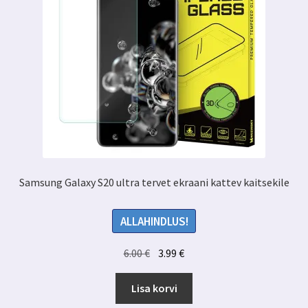
Samsung Galaxy S20 ultra tervet ekraani kattev kaitsekile
ALLAHINDLUS!
Algne
Praegune
6.00
€
3.99
€
hind
hind
oli:
on:
Lisa korvi
6.00 €.
3.99 €.