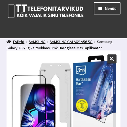
Liigu
Liigu
Menüü
navigeerimisele
sisu
juurde
E-pood
Kuidas valida kaitseklaasi?
Esileht
SAMSUNG
SAMSUNG GALAXY A56 5G
Samsung
Minu konto
Galaxy A56 5g kaitseklaas 3mk Hardglass Max+aplikaator
Ostukorv
Kontakt
Tagasiside