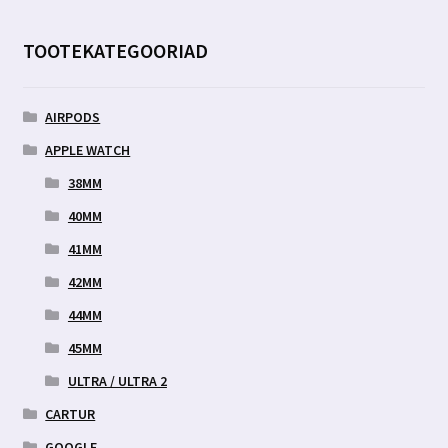
Valikuid
saab
TOOTEKATEGOORIAD
teha
tootelehel.
AIRPODS
APPLE WATCH
38MM
40MM
41MM
42MM
44MM
45MM
ULTRA / ULTRA 2
CARTUR
GOOGLE