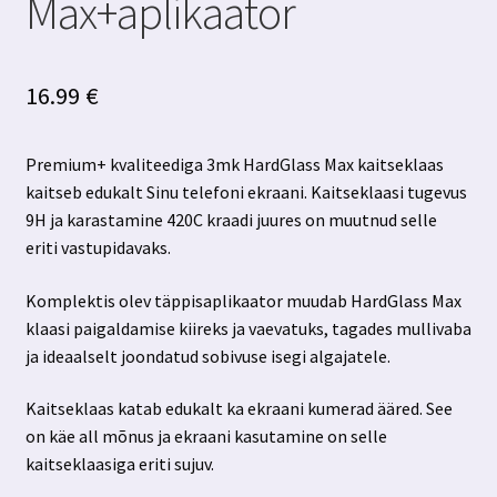
Max+aplikaator
16.99
€
Premium+ kvaliteediga 3mk HardGlass Max kaitseklaas
kaitseb edukalt Sinu telefoni ekraani. Kaitseklaasi tugevus
9H ja karastamine 420C kraadi juures on muutnud selle
eriti vastupidavaks.
Komplektis olev täppisaplikaator muudab HardGlass Max
klaasi paigaldamise kiireks ja vaevatuks, tagades mullivaba
ja ideaalselt joondatud sobivuse isegi algajatele.
Kaitseklaas katab edukalt ka ekraani kumerad ääred. See
on käe all mõnus ja ekraani kasutamine on selle
kaitseklaasiga eriti sujuv.