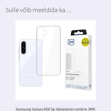
Max+aplikaator
Sulle võib meeldida ka…
kogus
Samsung Galaxy A56 5g läbipaistev ümbris 3MK