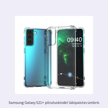
Samsung Galaxy S21+ põrutuskindel läbipaistev ümbris