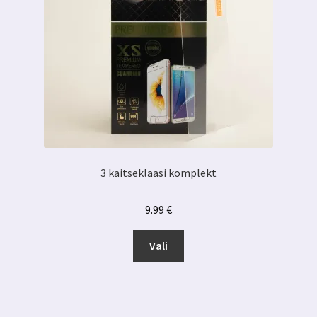
3 kaitseklaasi komplekt
9.99
€
Sellel
Vali
tootel
on
mitu
varianti.