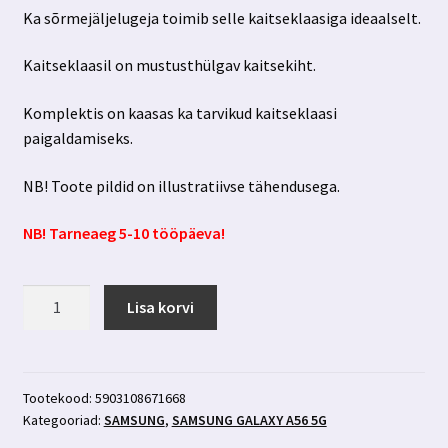
Ka sõrmejäljelugeja toimib selle kaitseklaasiga ideaalselt.
Kaitseklaasil on mustusthülgav kaitsekiht.
Komplektis on kaasas ka tarvikud kaitseklaasi
paigaldamiseks.
NB! Toote pildid on illustratiivse tähendusega.
NB! Tarneaeg 5-10 tööpäeva!
Samsung
Lisa korvi
Galaxy
A56
5g
kaitseklaas
Tootekood:
5903108671668
Kategooriad:
SAMSUNG
,
SAMSUNG GALAXY A56 5G
3mk
Hardglass