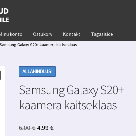
Minu konto
Ostukorv
Kontakt
Tagasiside
Samsung Galaxy S20+ kaamera kaitseklaas
ALLAHINDLUS!
Samsung Galaxy S20+
kaamera kaitseklaas
Algne
Praegune
6.00
€
4.99
€