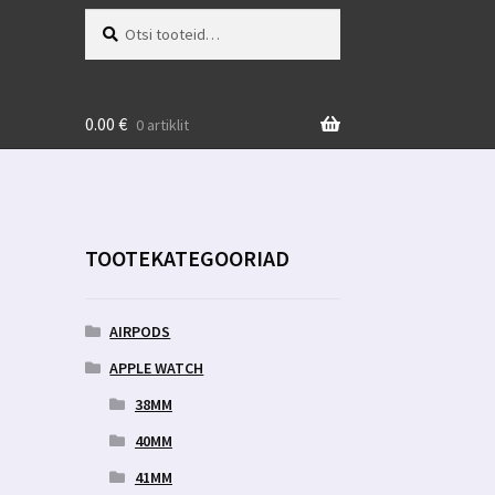
Otsi:
Otsi
0.00
€
0 artiklit
TOOTEKATEGOORIAD
AIRPODS
APPLE WATCH
38MM
40MM
41MM