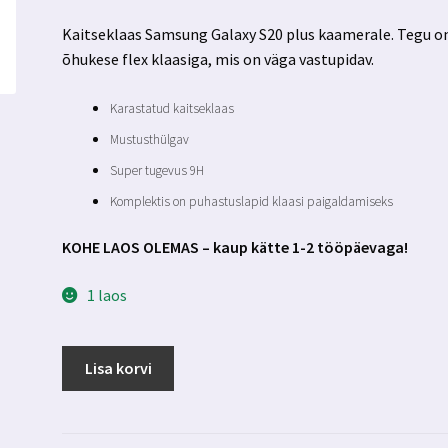
hind
hind
Kaitseklaas Samsung Galaxy S20 plus kaamerale. Tegu o
oli:
on:
õhukese flex klaasiga, mis on väga vastupidav.
6.00 €.
4.99 €.
Karastatud kaitseklaas
Mustusthülgav
Super tugevus 9H
Komplektis on puhastuslapid klaasi paigaldamiseks
KOHE LAOS OLEMAS – kaup kätte 1-2 tööpäevaga!
1 laos
Samsung
Lisa korvi
Galaxy
S20+
kaamera