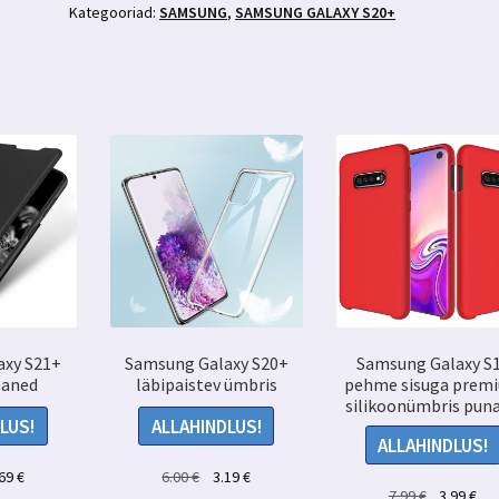
kaitseklaas
Kategooriad:
SAMSUNG
,
SAMSUNG GALAXY S20+
kogus
axy S21+
Samsung Galaxy S20+
Samsung Galaxy S
aaned
läbipaistev ümbris
pehme sisuga prem
silikoonümbris pun
LUS!
ALLAHINDLUS!
ALLAHINDLUS!
ne
Praegune
Algne
Praegune
.69
€
6.00
€
3.19
€
Algne
Pr
7.99
€
3.99
€