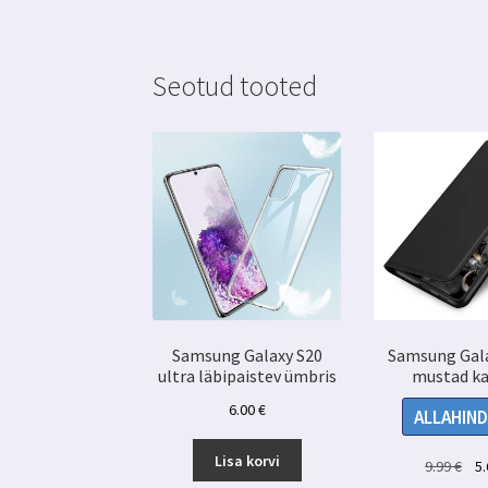
Seotud tooted
Samsung Galaxy S20
Samsung Gal
ultra läbipaistev ümbris
mustad k
6.00
€
ALLAHIND
Lisa korvi
Alg
9.99
€
5