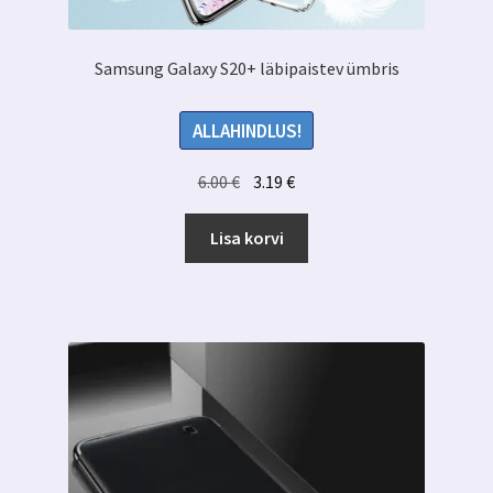
Samsung Galaxy S20+ läbipaistev ümbris
ALLAHINDLUS!
Algne
Praegune
6.00
€
3.19
€
hind
hind
oli:
on:
Lisa korvi
6.00 €.
3.19 €.