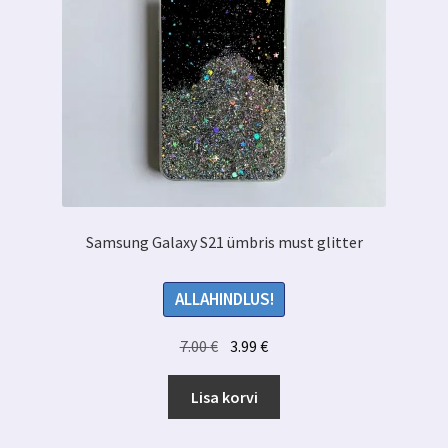
Samsung Galaxy S21 ümbris must glitter
ALLAHINDLUS!
Algne
Praegune
7.00
€
3.99
€
hind
hind
oli:
on:
Lisa korvi
7.00 €.
3.99 €.