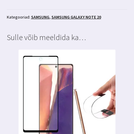
Note
20
läbipaistev
Kategooriad:
SAMSUNG
,
SAMSUNG GALAXY NOTE 20
ümbris
kogus
Sulle võib meeldida ka…