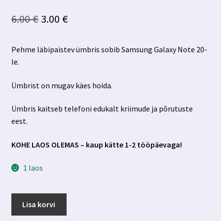
Algne
Praegune
6.00
€
3.00
€
hind
hind
Pehme läbipaistev ümbris sobib Samsung Galaxy Note 20-
oli:
on:
le.
6.00 €.
3.00 €.
Ümbrist on mugav käes hoida.
Ümbris kaitseb telefoni edukalt kriimude ja põrutuste
eest.
KOHE LAOS OLEMAS – kaup kätte 1-2 tööpäevaga!
1 laos
Samsung
Lisa korvi
Galaxy