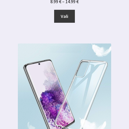
Hinnavahemik:
8.99
€
–
14.99
€
8.99 €
Sellel
kuni
Vali
tootel
14.99 €
on
mitu
varianti.
Valikuid
saab
teha
tootelehel.