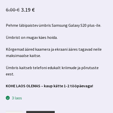
Algne
Praegune
6.00
€
3.19
€
hind
hind
Pehme läbipaistev ümbris Samsung Galaxy S20 plus-ile.
oli:
on:
6.00 €.
3.19 €.
Ümbrist on mugav käes hoida.
Kõrgemad ääred kaamera ja ekraani ääres tagavad neile
maksimaalse kaitse.
Ümbris kaitseb telefoni edukalt kriimude ja põrutuste
eest.
KOHE LAOS OLEMAS – kaup kätte 1-2 tööpäevaga!
3 laos