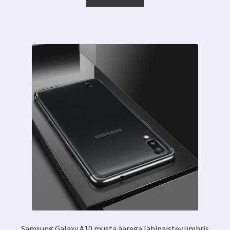
7.00 €.
3.99 €.
Samsung Galaxy A10 musta äärega läbipaistev ümbris