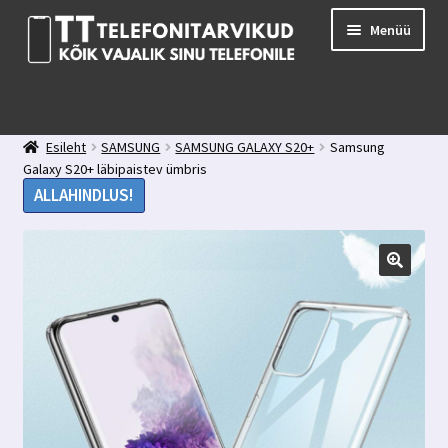
Liigu
Liigu
Menüü
navigeerimisele
sisu
juurde
E-pood
Kuidas valida kaitseklaasi?
Esileht
SAMSUNG
SAMSUNG GALAXY S20+
Samsung
Minu konto
Galaxy S20+ läbipaistev ümbris
Ostukorv
ALLAHINDLUS!
Kontakt
Tagasiside