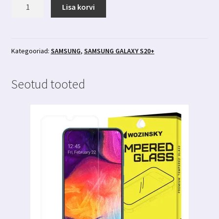
Samsung
Lisa korvi
Galaxy
S20+
läbipaistev
ümbris
Kategooriad:
SAMSUNG
,
SAMSUNG GALAXY S20+
kogus
Seotud tooted