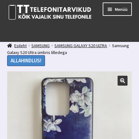
Liigu
Liigu
Menüü
navigeerimisele
sisu
juurde
E-pood
Kuidas valida kaitseklaasi?
Esileht
SAMSUNG
SAMSUNG GALAXY S20 ULTRA
Samsung
Minu konto
Galaxy S20 Ultra ümbris lilledega
Ostukorv
ALLAHINDLUS!
Kontakt
Tagasiside