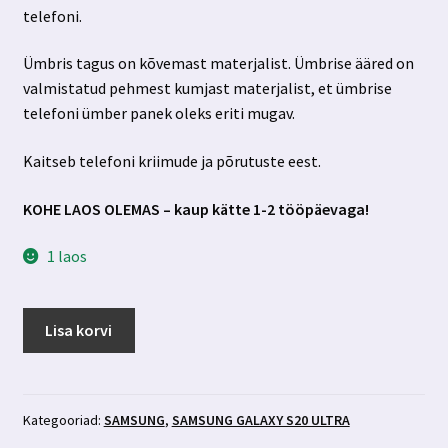
telefoni.
8.59 €.
3.99 €.
Ümbris tagus on kõvemast materjalist. Ümbrise ääred on
valmistatud pehmest kumjast materjalist, et ümbrise
telefoni ümber panek oleks eriti mugav.
Kaitseb telefoni kriimude ja põrutuste eest.
KOHE LAOS OLEMAS – kaup kätte 1-2 tööpäevaga!
1 laos
Samsung
Lisa korvi
Galaxy
S20
Ultra
ümbris
Kategooriad:
SAMSUNG
,
SAMSUNG GALAXY S20 ULTRA
lilledega