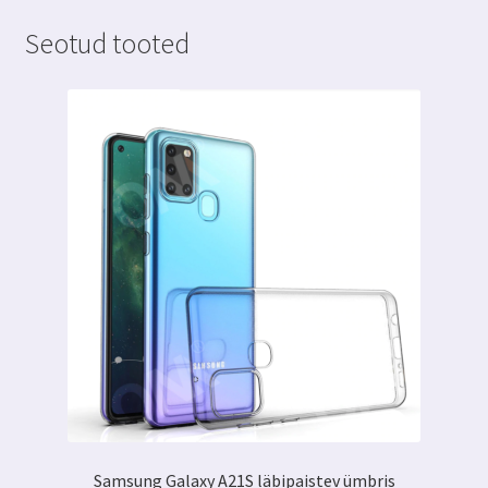
kogus
Seotud tooted
Samsung Galaxy A21S läbipaistev ümbris