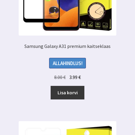
Samsung Galaxy A31 premium kaitseklaas
ALLAHINDLUS!
Algne
Praegune
8.00
€
3.99
€
hind
hind
oli:
on:
Lisa korvi
8.00 €.
3.99 €.