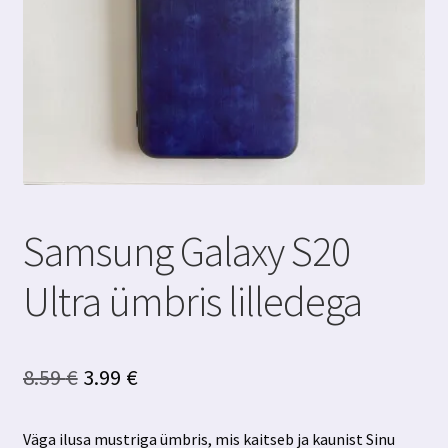
Samsung Galaxy S20
Ultra ümbris lilledega
Algne
Praegune
8.59
€
3.99
€
hind
hind
Väga ilusa mustriga ümbris, mis kaitseb ja kaunist Sinu
oli:
on: