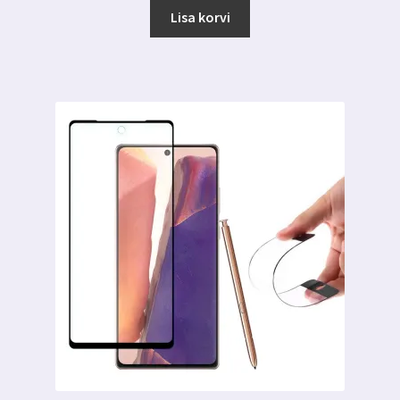
oli:
on:
Lisa korvi
6.00 €.
3.99 €.