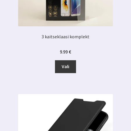
3 kaitseklaasi komplekt
9.99
€
Sellel
Vali
tootel
on
mitu
varianti.
Valikuid
saab
teha
tootelehel.