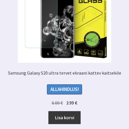
Samsung Galaxy S20 ultra tervet ekraani kattev kaitsekile
ALLAHINDLUS!
Algne
Praegune
6.00
€
3.99
€
hind
hind
oli:
on:
Lisa korvi
6.00 €.
3.99 €.