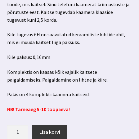
toode, mis kaitseb Sinu telefoni kaamerat kriimustuste ja
põrutuste eest. Kaitse tugevdab kaamera klaaside
tugevust kuni 2,5 korda.
Kile tugevus 6H on saavutatud keraamiliste kihtide abil,
mis ei muuda kaitset liiga paksuks.
Kile paksus: 0,16mm
Komplektis on kaasas kõik vajalik kaitsete
paigaldamiseks. Paigaldamine on lihtne ja kiire.
Pakis on 4 komplekti kaamera kaitseid.
NB! Tarneaeg 5-10 tööpäeva!
Samsung
Lisa korvi
Galaxy