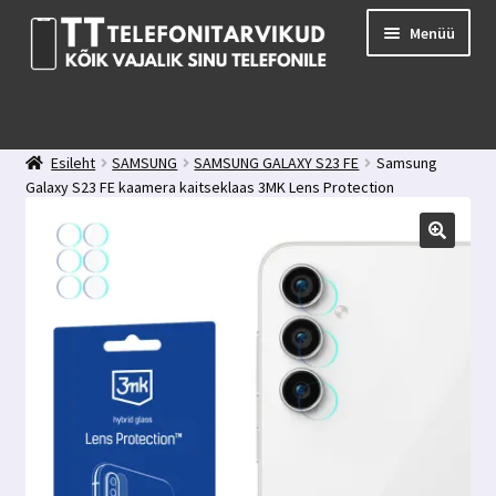
Liigu
Liigu
Menüü
navigeerimisele
sisu
juurde
E-pood
Kuidas valida kaitseklaasi?
Esileht
SAMSUNG
SAMSUNG GALAXY S23 FE
Samsung
Minu konto
Galaxy S23 FE kaamera kaitseklaas 3MK Lens Protection
Ostukorv
Kontakt
Tagasiside