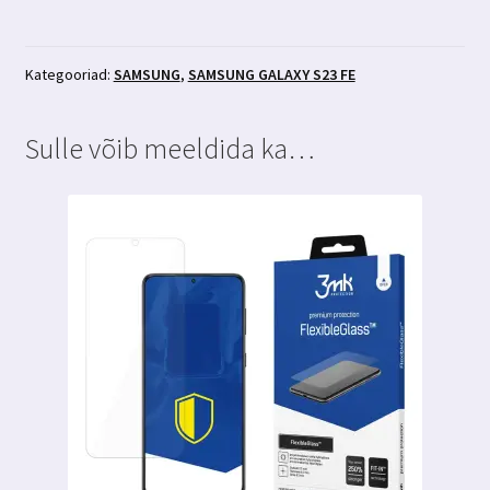
S23
FE
kaamera
Kategooriad:
SAMSUNG
,
SAMSUNG GALAXY S23 FE
kaitseklaas
3MK
Sulle võib meeldida ka…
Lens
Protection
kogus