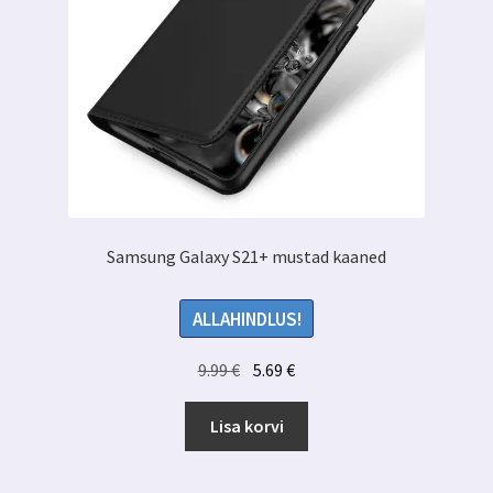
Samsung Galaxy S21+ mustad kaaned
ALLAHINDLUS!
Algne
Praegune
9.99
€
5.69
€
hind
hind
oli:
on:
Lisa korvi
9.99 €.
5.69 €.