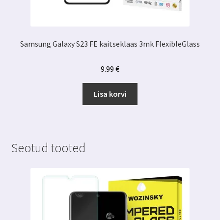
Samsung Galaxy S23 FE kaitseklaas 3mk FlexibleGlass
9.99
€
Lisa korvi
Seotud tooted