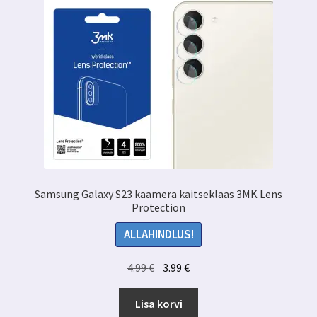
Samsung Galaxy S23 kaamera kaitseklaas 3MK Lens
Protection
ALLAHINDLUS!
Algne
Praegune
4.99
€
3.99
€
hind
hind
oli:
on:
Lisa korvi