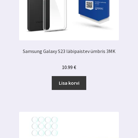
Samsung Galaxy S23 läbipaistev ümbris 3MK
10.99
€
Lisa korvi