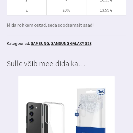
kogus
2
20%
13.59
€
Mida rohkem ostad, seda soodsamalt saad!
Kategooriad:
SAMSUNG
,
SAMSUNG GALAXY S23
Sulle võib meeldida ka…