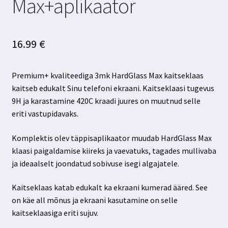
Max+aplikaator
16.99
€
Premium+ kvaliteediga 3mk HardGlass Max kaitseklaas
kaitseb edukalt Sinu telefoni ekraani. Kaitseklaasi tugevus
9H ja karastamine 420C kraadi juures on muutnud selle
eriti vastupidavaks.
Komplektis olev täppisaplikaator muudab HardGlass Max
klaasi paigaldamise kiireks ja vaevatuks, tagades mullivaba
ja ideaalselt joondatud sobivuse isegi algajatele.
Kaitseklaas katab edukalt ka ekraani kumerad ääred. See
on käe all mõnus ja ekraani kasutamine on selle
kaitseklaasiga eriti sujuv.