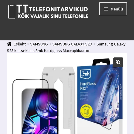
Liigu
Liigu
Menüü
navigeerimisele
sisu
juurde
E-pood
Kuidas valida kaitseklaasi?
Esileht
SAMSUNG
SAMSUNG GALAXY S23
Samsung Galaxy
Minu konto
S23 kaitseklaas 3mk Hardglass Max+aplikaator
Ostukorv
Kontakt
Tagasiside