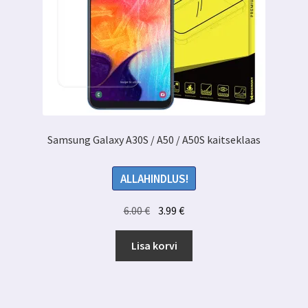
Samsung Galaxy A30S / A50 / A50S kaitseklaas
ALLAHINDLUS!
Algne
Praegune
6.00
€
3.99
€
hind
hind
oli:
on:
Lisa korvi
6.00 €.
3.99 €.