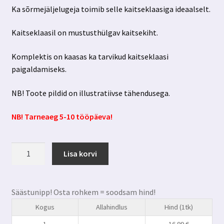
Ka sõrmejäljelugeja toimib selle kaitseklaasiga ideaalselt.
Kaitseklaasil on mustusthülgav kaitsekiht.
Komplektis on kaasas ka tarvikud kaitseklaasi
paigaldamiseks.
NB! Toote pildid on illustratiivse tähendusega.
NB! Tarneaeg 5-10 tööpäeva!
Samsung
Lisa korvi
Galaxy
S23
kaitseklaas
Säästunipp! Osta rohkem = soodsam hind!
3mk
Kogus
Allahindlus
Hind (1tk)
Hardglass
Max+aplikaator
1
-
16.99
€