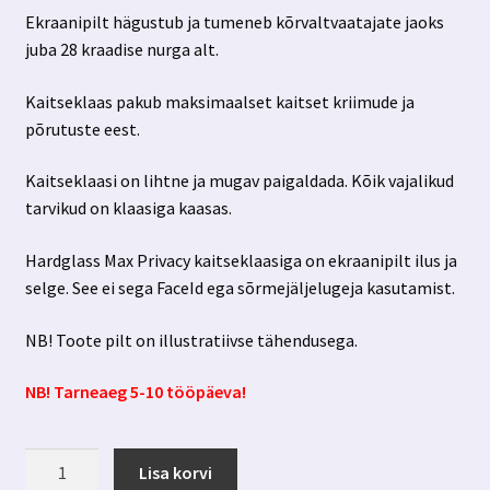
Ekraanipilt hägustub ja tumeneb kõrvaltvaatajate jaoks
juba 28 kraadise nurga alt.
Kaitseklaas pakub maksimaalset kaitset kriimude ja
põrutuste eest.
Kaitseklaasi on lihtne ja mugav paigaldada. Kõik vajalikud
tarvikud on klaasiga kaasas.
Hardglass Max Privacy kaitseklaasiga on ekraanipilt ilus ja
selge. See ei sega FaceId ega sõrmejäljelugeja kasutamist.
NB! Toote pilt on illustratiivse tähendusega.
NB! Tarneaeg 5-10 tööpäeva!
Samsung
Lisa korvi
Galaxy