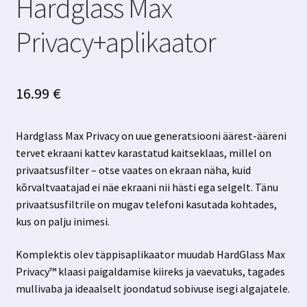
Hardglass Max
Privacy+aplikaator
16.99
€
Hardglass Max Privacy on uue generatsiooni äärest-ääreni
tervet ekraani kattev karastatud kaitseklaas, millel on
privaatsusfilter – otse vaates on ekraan näha, kuid
kõrvaltvaatajad ei näe ekraani nii hästi ega selgelt. Tänu
privaatsusfiltrile on mugav telefoni kasutada kohtades,
kus on palju inimesi.
Komplektis olev täppisaplikaator muudab HardGlass Max
Privacy™ klaasi paigaldamise kiireks ja vaevatuks, tagades
mullivaba ja ideaalselt joondatud sobivuse isegi algajatele.