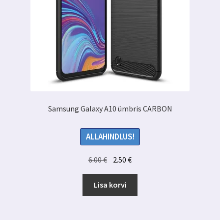
Samsung Galaxy A10 ümbris CARBON
ALLAHINDLUS!
Algne
Praegune
6.00
€
2.50
€
hind
hind
oli:
on:
Lisa korvi
6.00 €.
2.50 €.