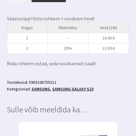
S23
privaatsusfiltriga
Säästunipp! Osta rohkem = soodsam hind!
kaitseklaas
Kogus
Allahindlus
Hind (1tk)
3MK
Hardglass
1
-
16.99
€
Max
2
20%
13.59
€
Privacy+aplikaator
kogus
Mida rohkem ostad, seda soodsamalt saad!
Tootekood:
5903108755511
Kategooriad:
SAMSUNG
,
SAMSUNG GALAXY S23
Sulle võib meeldida ka…