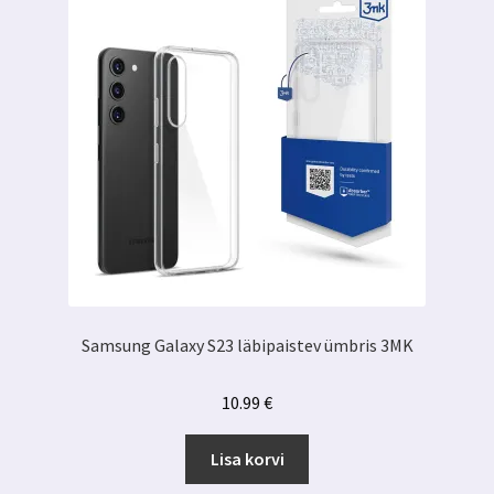
Samsung Galaxy S23 läbipaistev ümbris 3MK
10.99
€
Lisa korvi