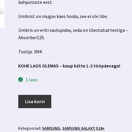
kahjustuste eest.
Ümbrist on mugav käes hoida, see ei ole libe.
Ümbris on eriti vastupidav, seda on tõestatud testiga –
Absorber125.
Tootja: 3MK
KOHE LAOS OLEMAS – kaup kätte 1-2 tööpäevaga!
1 laos
Samsung
Lisa korvi
Galaxy
S24+
must
ümbris
Kategooriad:
SAMSUNG
,
SAMSUNG GALAXY S24+