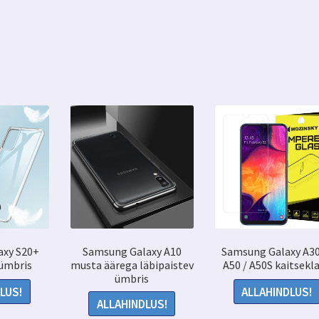
axy S20+
Samsung Galaxy A10
Samsung Galaxy A30
 ümbris
musta äärega läbipaistev
A50 / A50S kaitsekl
ümbris
LUS!
ALLAHINDLUS!
ALLAHINDLUS!