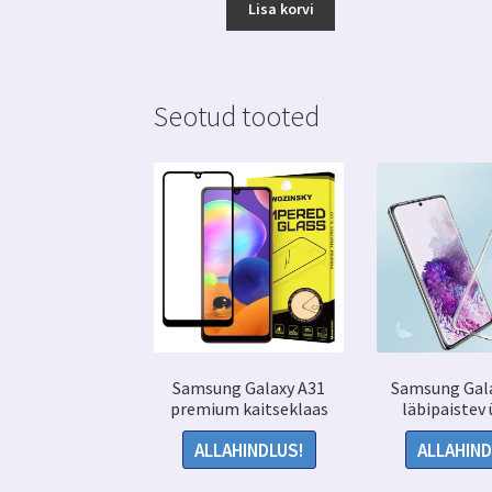
Lisa korvi
Seotud tooted
Samsung Galaxy A31
Samsung Gal
premium kaitseklaas
läbipaistev
ALLAHINDLUS!
ALLAHIND