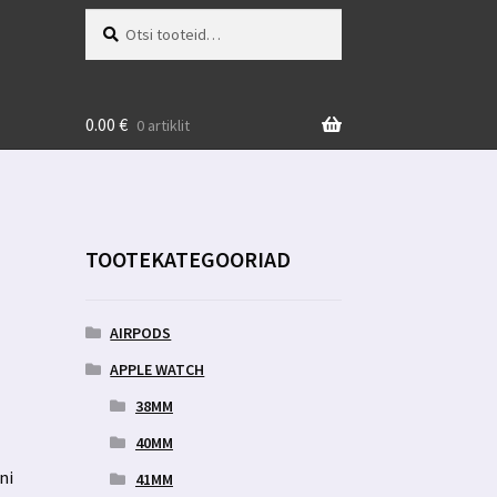
Otsi:
Otsi
0.00
€
0 artiklit
TOOTEKATEGOORIAD
AIRPODS
APPLE WATCH
38MM
40MM
ni
41MM