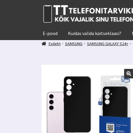
Liigu
Liigu
navigeerimisele
sisu
juurde
E-pood
Kuidas valida kaitseklaasi?
Esileht
SAMSUNG
SAMSUNG GALAXY S24+