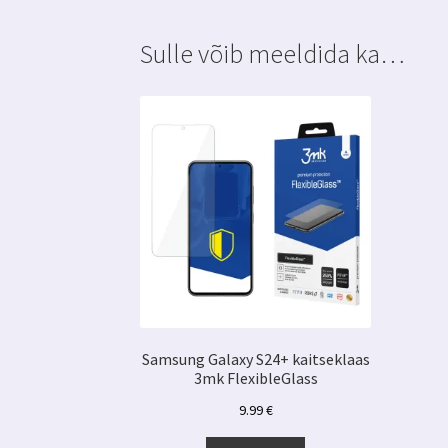
Sulle võib meeldida ka…
Samsung Galaxy S24+ kaitseklaas
3mk FlexibleGlass
9.99
€