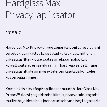
Hardglass Max
Privacy+aplikaator
17.99
€
Hardglass Max Privacy on uue generatsiooni äärest-ääreni
tervet ekraani kattev karastatud kaitseklaas, millel on
privaatsusfilter – otse vaates on ekraan näha, kuid
kõrvaltvaatajad ei näe ekraani nii hästi ega selgelt. Tänu
privaatsusfiltrile on mugav telefoni kasutada kohtades,
kus on palju inimesi.
Komplektis olev täppisaplikaator muudab HardGlass Max
Privacy™ klaasi paigaldamise kiireks ja vaevatuks, tagades
mullivaba ja ideaalselt joondatud sobivuse isegi algajatele.