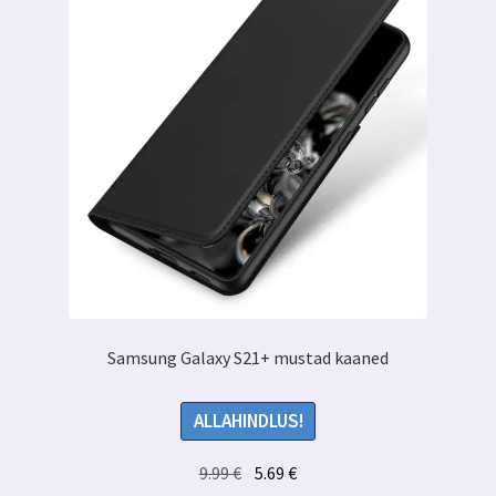
Samsung Galaxy S21+ mustad kaaned
ALLAHINDLUS!
Algne
Praegune
9.99
€
5.69
€