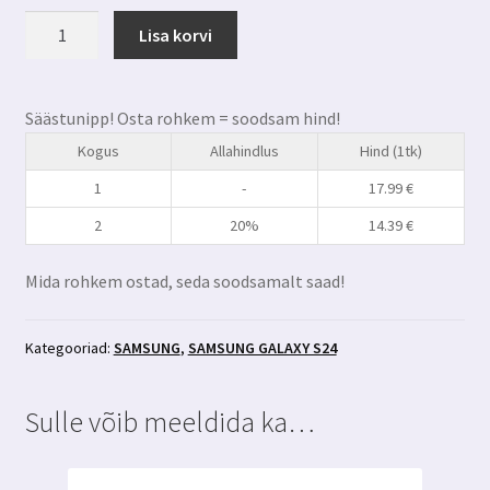
Samsung
Lisa korvi
Galaxy
S24
privaatsusfiltriga
Säästunipp! Osta rohkem = soodsam hind!
kaitseklaas
Kogus
Allahindlus
Hind (1tk)
3MK
Hardglass
1
-
17.99
€
Max
2
20%
14.39
€
Privacy+aplikaator
kogus
Mida rohkem ostad, seda soodsamalt saad!
Kategooriad:
SAMSUNG
,
SAMSUNG GALAXY S24
Sulle võib meeldida ka…