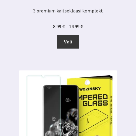
3 premium kaitseklaasi komplekt
Hinnavahemik:
8.99
€
–
14.99
€
8.99 €
Sellel
kuni
Vali
tootel
14.99 €
on
mitu
varianti.
Valikuid
saab
teha
tootelehel.