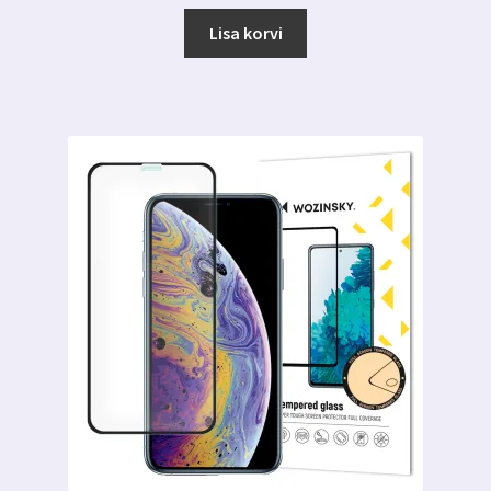
hind
hind
oli:
on:
Lisa korvi
9.99 €.
5.69 €.