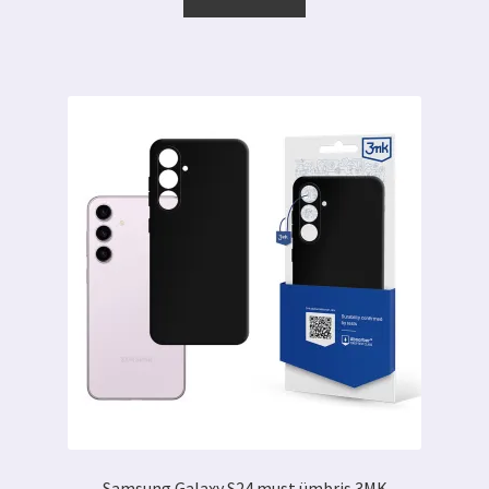
Samsung Galaxy S24 must ümbris 3MK