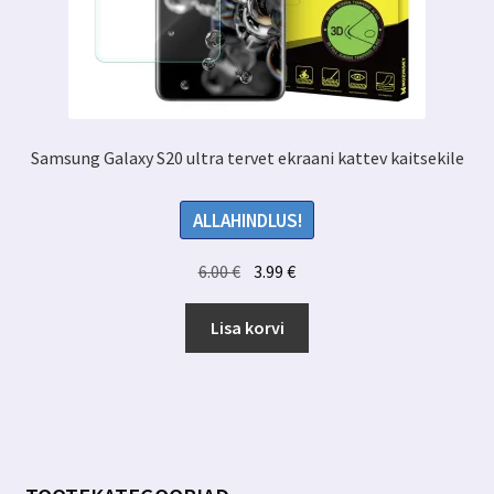
Samsung Galaxy S20 ultra tervet ekraani kattev kaitsekile
ALLAHINDLUS!
Algne
Praegune
6.00
€
3.99
€
hind
hind
oli:
on:
Lisa korvi
6.00 €.
3.99 €.