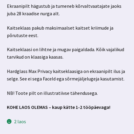
Ekraanipilt hägustub ja tumeneb kõrvaltvaatajate jaoks
juba 28 kraadise nurga alt.
Kaitseklaas pakub maksimaalset kaitset kriimude ja
põrutuste eest.
Kaitseklaasi on lihtne ja mugav paigaldada. Kõik vajalikud
tarvikud on klaasiga kaasas.
Hardglass Max Privacy kaitseklaasiga on ekraanipilt ilus ja
selge. See ei sega FaceId ega sõrmejäljelugeja kasutamist.
NB! Toote pilt on illustratiivse tähendusega.
KOHE LAOS OLEMAS – kaup kätte 1-2 tööpäevaga!
2 laos