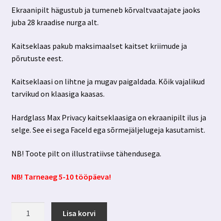
Ekraanipilt hägustub ja tumeneb kõrvaltvaatajate jaoks
juba 28 kraadise nurga alt.
Kaitseklaas pakub maksimaalset kaitset kriimude ja
põrutuste eest.
Kaitseklaasi on lihtne ja mugav paigaldada. Kõik vajalikud
tarvikud on klaasiga kaasas.
Hardglass Max Privacy kaitseklaasiga on ekraanipilt ilus ja
selge. See ei sega FaceId ega sõrmejäljelugeja kasutamist.
NB! Toote pilt on illustratiivse tähendusega.
NB! Tarneaeg 5-10 tööpäeva!
Samsung
Lisa korvi
Galaxy