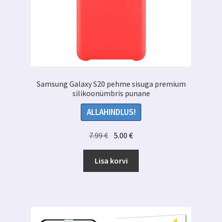
Samsung Galaxy S20 pehme sisuga premium
silikoonümbris punane
ALLAHINDLUS!
Algne
Praegune
7.99
€
5.00
€
hind
hind
oli:
on:
Lisa korvi
7.99 €.
5.00 €.