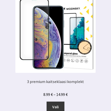
3 premium kaitseklaasi komplekt
Hinnavahemik:
8.99
€
–
14.99
€
8.99 €
Sellel
kuni
Vali
tootel