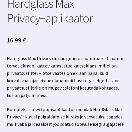
Hardglass Max
Privacy+aplikaator
16.99
€
Hardglass Max Privacy on uue generatsiooni äärest-ääreni
tervet ekraani kattev karastatud kaitseklaas, millel on
privaatsusfilter – otse vaates on ekraan näha, kuid
kõrvaltvaatajad ei näe ekraani nii hästi ega selgelt. Tänu
privaatsusfiltrile on mugav telefoni kasutada kohtades,
kus on palju inimesi.
Komplektis olev täppisaplikaator muudab HardGlass Max
Privacy™ klaasi paigaldamise kiireks ja vaevatuks, tagades
mullivaba ja ideaalselt joondatud sobivuse isegi algajatele.