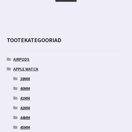
14.99 €
on
mitu
varianti.
Valikuid
saab
TOOTEKATEGOORIAD
teha
tootelehel.
AIRPODS
APPLE WATCH
38MM
40MM
41MM
42MM
44MM
45MM