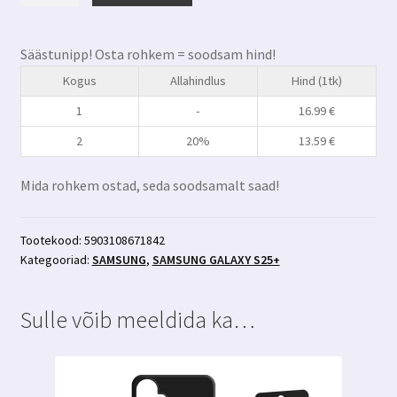
S25+
privaatsusfiltriga
Säästunipp! Osta rohkem = soodsam hind!
kaitseklaas
Kogus
Allahindlus
Hind (1tk)
3MK
Hardglass
1
-
16.99
€
Max
2
20%
13.59
€
Privacy+aplikaator
kogus
Mida rohkem ostad, seda soodsamalt saad!
Tootekood:
5903108671842
Kategooriad:
SAMSUNG
,
SAMSUNG GALAXY S25+
Sulle võib meeldida ka…