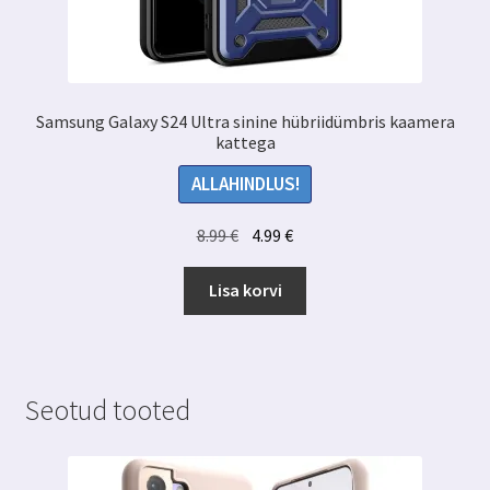
Samsung Galaxy S24 Ultra sinine hübriidümbris kaamera
kattega
ALLAHINDLUS!
Algne
Praegune
8.99
€
4.99
€
hind
hind
oli:
on:
Lisa korvi
8.99 €.
4.99 €.
Seotud tooted