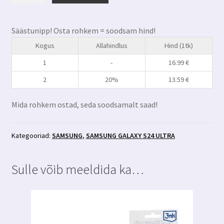
S24
Ultra
Säästunipp! Osta rohkem = soodsam hind!
privaatsusfiltriga
Kogus
Allahindlus
Hind (1tk)
kaitseklaas
3MK
1
-
16.99
€
Hardglass
2
20%
13.59
€
Max
Privacy+aplikaator
Mida rohkem ostad, seda soodsamalt saad!
kogus
Kategooriad:
SAMSUNG
,
SAMSUNG GALAXY S24 ULTRA
Sulle võib meeldida ka…