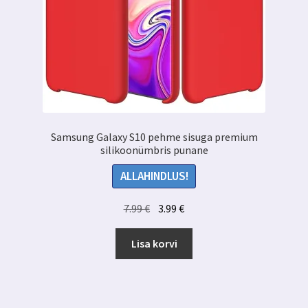
Samsung Galaxy S10 pehme sisuga premium
silikoonümbris punane
ALLAHINDLUS!
Algne
Praegune
7.99
€
3.99
€
hind
hind
oli:
on:
Lisa korvi
7.99 €.
3.99 €.