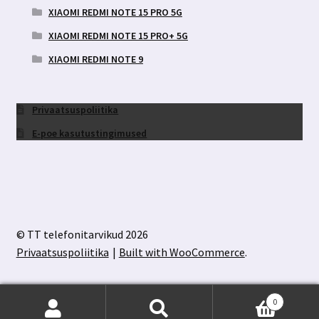
XIAOMI REDMI NOTE 15 PRO 5G
XIAOMI REDMI NOTE 15 PRO+ 5G
XIAOMI REDMI NOTE 9
Privaatsuspoliitika
E-poe kasutustingimused
© TT telefonitarvikud 2026
Privaatsuspoliitika
Built with WooCommerce
.
0
Otsi:
Otsi