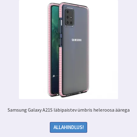
Samsung Galaxy A21S läbipaistev ümbris heleroosa äärega
ALLAHINDLUS!