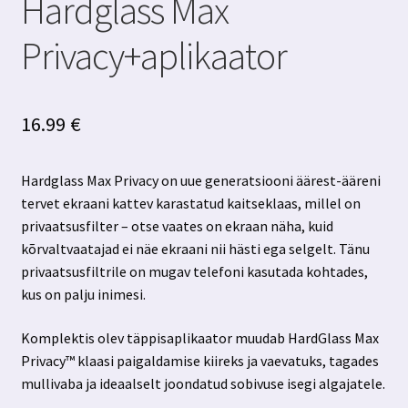
Hardglass Max
Privacy+aplikaator
16.99
€
Hardglass Max Privacy on uue generatsiooni äärest-ääreni
tervet ekraani kattev karastatud kaitseklaas, millel on
privaatsusfilter – otse vaates on ekraan näha, kuid
kõrvaltvaatajad ei näe ekraani nii hästi ega selgelt. Tänu
privaatsusfiltrile on mugav telefoni kasutada kohtades,
kus on palju inimesi.
Komplektis olev täppisaplikaator muudab HardGlass Max
Privacy™ klaasi paigaldamise kiireks ja vaevatuks, tagades
mullivaba ja ideaalselt joondatud sobivuse isegi algajatele.