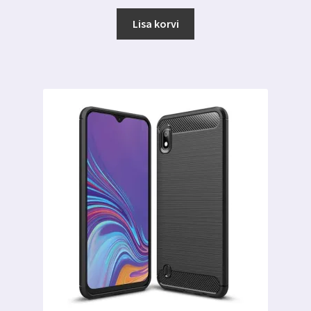
hind
hind
oli:
on:
Lisa korvi
12.49 €.
7.99 €.