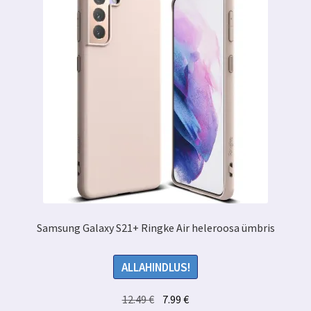
Samsung Galaxy S21+ Ringke Air heleroosa ümbris
ALLAHINDLUS!
Algne
Praegune
12.49
€
7.99
€