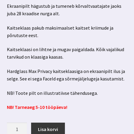
Ekraanipilt hägustub ja tumeneb kõrvaltvaatajate jaoks
juba 28 kraadise nurga alt.
Kaitseklaas pakub maksimaalset kaitset kriimude ja
põrutuste eest.
Kaitseklaasi on lihtne ja mugav paigaldada. Kõik vajalikud
tarvikud on klaasiga kaasas.
Hardglass Max Privacy kaitseklaasiga on ekraanipilt ilus ja
selge. See ei sega FaceId ega sõrmejäljelugeja kasutamist.
NB! Toote pilt on illustratiivse tähendusega.
NB! Tarneaeg 5-10 tööpäeva!
Samsung
Lisa korvi
Galaxy