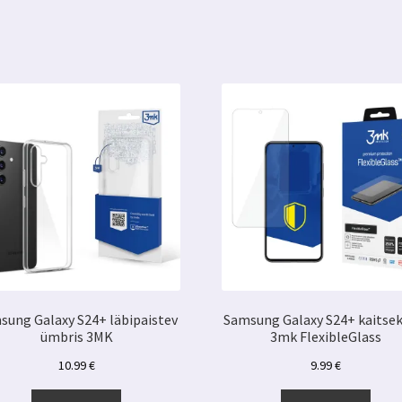
premium
silikoonist
3MK
kogus
sung Galaxy S24+ läbipaistev
Samsung Galaxy S24+ kaitsek
ümbris 3MK
3mk FlexibleGlass
10.99
€
9.99
€