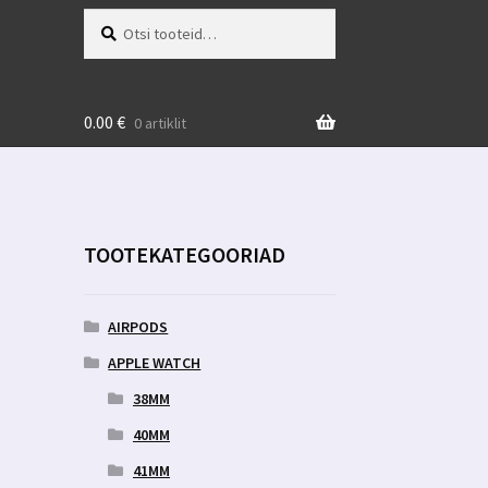
Otsi:
Otsi
0.00
€
0 artiklit
TOOTEKATEGOORIAD
AIRPODS
APPLE WATCH
38MM
40MM
41MM