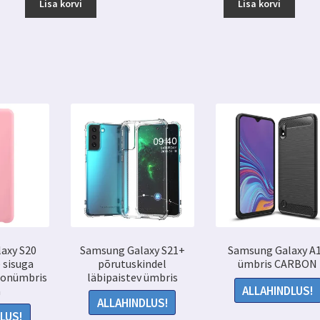
Lisa korvi
Lisa korvi
axy S20
Samsung Galaxy S21+
Samsung Galaxy A
 sisuga
põrutuskindel
ümbris CARBON
oonümbris
läbipaistev ümbris
ALLAHINDLUS!
a
ALLAHINDLUS!
LUS!