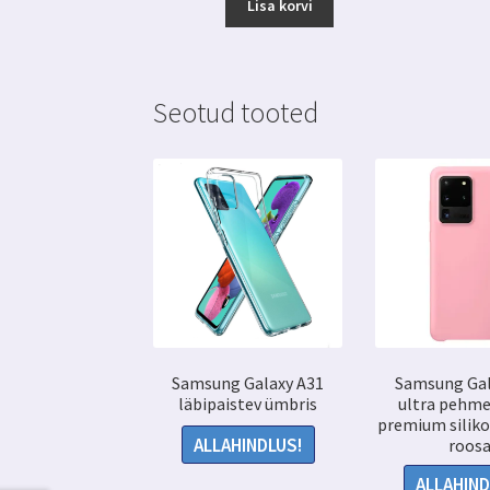
Lisa korvi
Seotud tooted
Samsung Galaxy A31
Samsung Gal
läbipaistev ümbris
ultra pehme
premium silik
ALLAHINDLUS!
roos
ALLAHIND