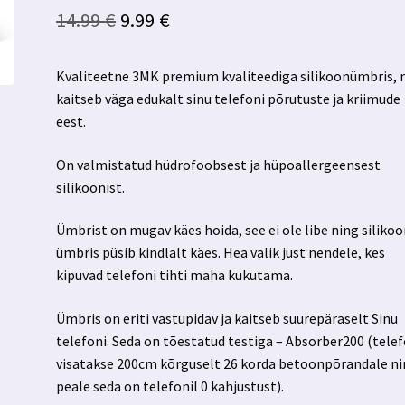
Algne
Praegune
14.99
€
9.99
€
hind
hind
Kvaliteetne 3MK premium kvaliteediga silikoonümbris, 
oli:
on:
kaitseb väga edukalt sinu telefoni põrutuste ja kriimude
14.99 €.
9.99 €.
eest.
On valmistatud hüdrofoobsest ja hüpoallergeensest
silikoonist.
Ümbrist on mugav käes hoida, see ei ole libe ning silikoo
ümbris püsib kindlalt käes. Hea valik just nendele, kes
kipuvad telefoni tihti maha kukutama.
Ümbris on eriti vastupidav ja kaitseb suurepäraselt Sinu
telefoni. Seda on tõestatud testiga – Absorber200 (tele
visatakse 200cm kõrguselt 26 korda betoonpõrandale n
peale seda on telefonil 0 kahjustust).