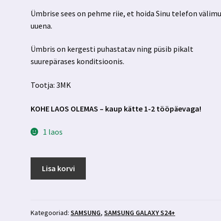
Ümbrise sees on pehme riie, et hoida Sinu telefon välim
uuena.
Ümbris on kergesti puhastatav ning püsib pikalt
suurepärases konditsioonis.
Tootja: 3MK
KOHE LAOS OLEMAS – kaup kätte 1-2 tööpäevaga!
1 laos
Samsung
Lisa korvi
Galaxy
S24+
ümbris
must
Kategooriad:
SAMSUNG
,
SAMSUNG GALAXY S24+