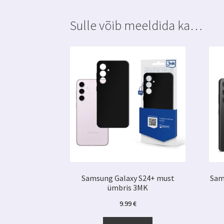
Sulle võib meeldida ka…
Samsung Galaxy S24+ must
Sam
ümbris 3MK
9.99
€