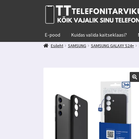
Liigu
Liigu
navigeerimisele
sisu
juurde
E-pood
Kuidas valida kaitseklaasi?
Esileht
SAMSUNG
SAMSUNG GALAXY S24+