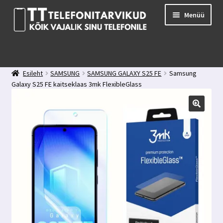
Liigu
Liigu
Menüü
navigeerimisele
sisu
juurde
E-pood
Kuidas valida kaitseklaasi?
Esileht
SAMSUNG
SAMSUNG GALAXY S25 FE
Samsung
Minu konto
Galaxy S25 FE kaitseklaas 3mk FlexibleGlass
Ostukorv
Kontakt
Tagasiside