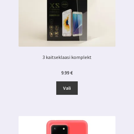
3 kaitseklaasi komplekt
9.99
€
Sellel
Vali
tootel
on
mitu
varianti.
Valikuid
saab