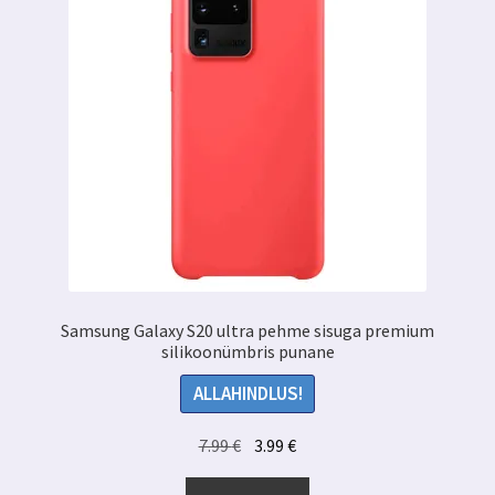
teha
tootelehel.
Samsung Galaxy S20 ultra pehme sisuga premium
silikoonümbris punane
ALLAHINDLUS!
Algne
Praegune
7.99
€
3.99
€
hind
hind