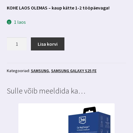
KOHE LAOS OLEMAS – kaup kätte 1-2 tööpäevaga!
1 laos
Samsung
Lisa korvi
Galaxy
S25
FE
kaitseklaas
Kategooriad:
SAMSUNG
,
SAMSUNG GALAXY S25 FE
3mk
FlexibleGlass
Sulle võib meeldida ka…
kogus