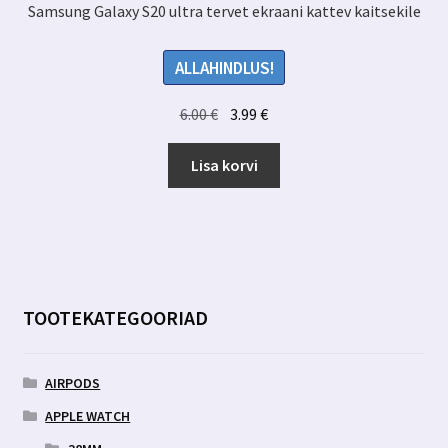
Samsung Galaxy S20 ultra tervet ekraani kattev kaitsekile
ALLAHINDLUS!
Algne
Praegune
6.00
€
3.99
€
hind
hind
oli:
on:
Lisa korvi
6.00 €.
3.99 €.
TOOTEKATEGOORIAD
AIRPODS
APPLE WATCH