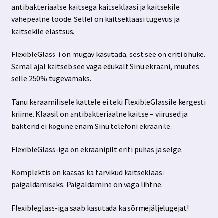
antibakteriaalse kaitsega kaitseklaasi ja kaitsekile
vahepealne toode. Sellel on kaitseklaasi tugevus ja
kaitsekile elastsus.
FlexibleGlass-i on mugav kasutada, sest see on eriti õhuke.
Samal ajal kaitseb see väga edukalt Sinu ekraani, muutes
selle 250% tugevamaks.
Tänu keraamilisele kattele ei teki FlexibleGlassile kergesti
kriime. Klaasil on antibakteriaalne kaitse – viirused ja
bakterid ei kogune enam Sinu telefoni ekraanile.
FlexibleGlass-iga on ekraanipilt eriti puhas ja selge.
Komplektis on kaasas ka tarvikud kaitseklaasi
paigaldamiseks. Paigaldamine on väga lihtne.
Flexibleglass-iga saab kasutada ka sõrmejäljelugejat!