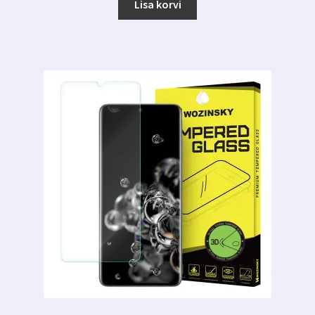
oli:
on:
Lisa korvi
7.99 €.
3.99 €.