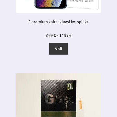
3 premium kaitseklaasi komplekt
Hinnavahemik:
8.99
€
–
14.99
€
8.99 €
Sellel
kuni
Vali
tootel
14.99 €
on
mitu
varianti.
Valikuid
saab
teha
tootelehel.