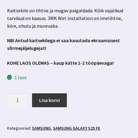
Kaitsekile on lihtne ja mugav paigaldada. Kõik vajalikud
tarvikud on kaasas. 3MK Wet installation on imelihtne,
kiire, ohutu ja murevaba.
NB! Antud kaitsekilega ei saa kasutada ekraanisisest
sõrmejäljelugejat!
KOHE LAOS OLEMAS – kaup kätte 1-2 tööpäevaga!
1 laos
Samsung
Lisa korvi
Galaxy
S25
FE
privaatsusfiltriga
Kategooriad:
SAMSUNG
,
SAMSUNG GALAXY S25 FE
kaitsekile