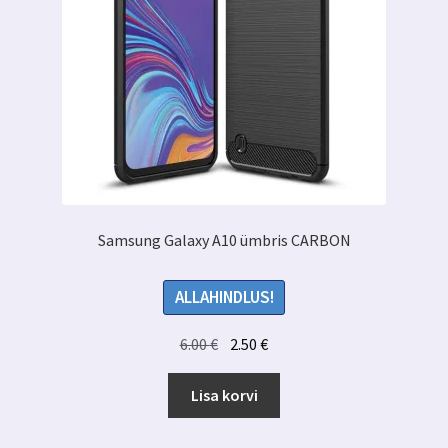
Samsung Galaxy A10 ümbris CARBON
ALLAHINDLUS!
Algne
Praegune
6.00
€
2.50
€
hind
hind
oli:
on:
Lisa korvi
6.00 €.
2.50 €.