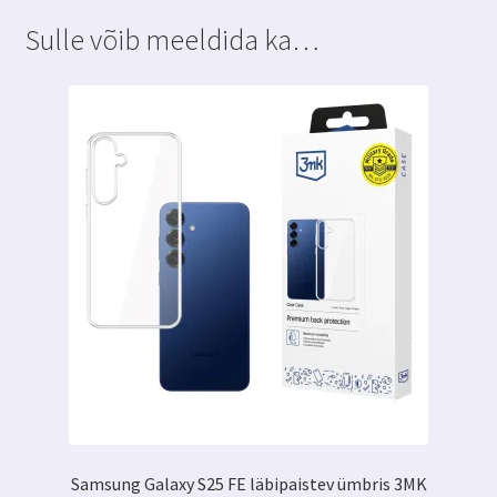
3MK
Sulle võib meeldida ka…
Silky
Matt
Privacy
kogus
Samsung Galaxy S25 FE läbipaistev ümbris 3MK