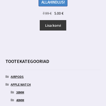
ALLAHINDLUS!
Algne
Praegune
7.99
€
5.00
€
hind
hind
oli:
on:
Lisa korvi
7.99 €.
5.00 €.
TOOTEKATEGOORIAD
AIRPODS
APPLE WATCH
38MM
40MM