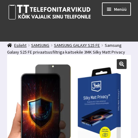
Liigu
Liigu
Menüü
navigeerimisele
sisu
juurde
E-pood
Kuidas valida kaitseklaasi?
Esileht
SAMSUNG
SAMSUNG GALAXY S25 FE
Samsung
Minu konto
Galaxy S25 FE privaatsusfiltriga kaitsekile 3MK Silky Matt Privacy
Ostukorv
Kontakt
Tagasiside