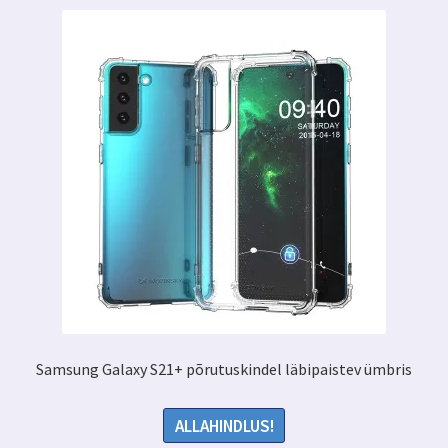
Samsung Galaxy S21+ põrutuskindel läbipaistev ümbris
ALLAHINDLUS!