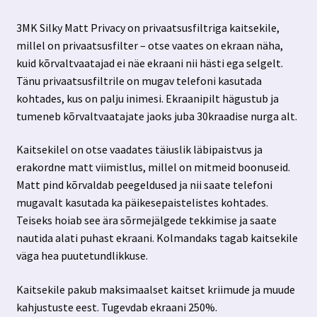
3MK Silky Matt Privacy on privaatsusfiltriga kaitsekile,
millel on privaatsusfilter – otse vaates on ekraan näha,
kuid kõrvaltvaatajad ei näe ekraani nii hästi ega selgelt.
Tänu privaatsusfiltrile on mugav telefoni kasutada
kohtades, kus on palju inimesi. Ekraanipilt hägustub ja
tumeneb kõrvaltvaatajate jaoks juba 30kraadise nurga alt.
Kaitsekilel on otse vaadates täiuslik läbipaistvus ja
erakordne matt viimistlus, millel on mitmeid boonuseid.
Matt pind kõrvaldab peegeldused ja nii saate telefoni
mugavalt kasutada ka päikesepaistelistes kohtades.
Teiseks hoiab see ära sõrmejälgede tekkimise ja saate
nautida alati puhast ekraani. Kolmandaks tagab kaitsekile
väga hea puutetundlikkuse.
Kaitsekile pakub maksimaalset kaitset kriimude ja muude
kahjustuste eest. Tugevdab ekraani 250%.