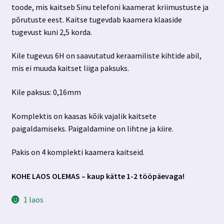
toode, mis kaitseb Sinu telefoni kaamerat kriimustuste ja
põrutuste eest. Kaitse tugevdab kaamera klaaside
tugevust kuni 2,5 korda.
Kile tugevus 6H on saavutatud keraamiliste kihtide abil,
mis ei muuda kaitset liiga paksuks.
Kile paksus: 0,16mm
Komplektis on kaasas kõik vajalik kaitsete
paigaldamiseks. Paigaldamine on lihtne ja kiire.
Pakis on 4 komplekti kaamera kaitseid.
KOHE LAOS OLEMAS – kaup kätte 1-2 tööpäevaga!
1 laos