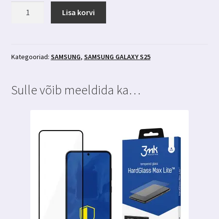
Samsung
Lisa korvi
Galaxy
S25
kaamera
kaitseklaas
Kategooriad:
SAMSUNG
,
SAMSUNG GALAXY S25
3MK
Lens
Sulle võib meeldida ka…
Protection
kogus