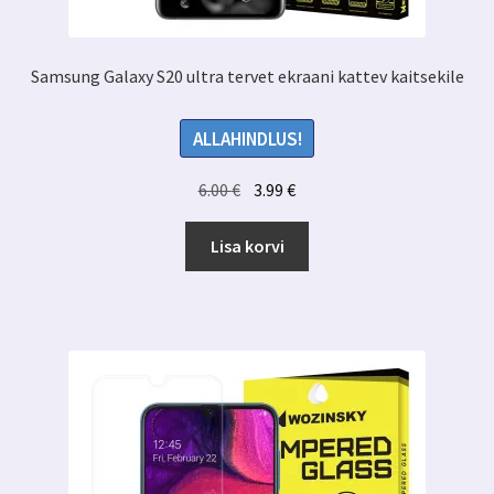
Samsung Galaxy S20 ultra tervet ekraani kattev kaitsekile
ALLAHINDLUS!
Algne
Praegune
6.00
€
3.99
€
hind
hind
oli:
on:
Lisa korvi
6.00 €.
3.99 €.