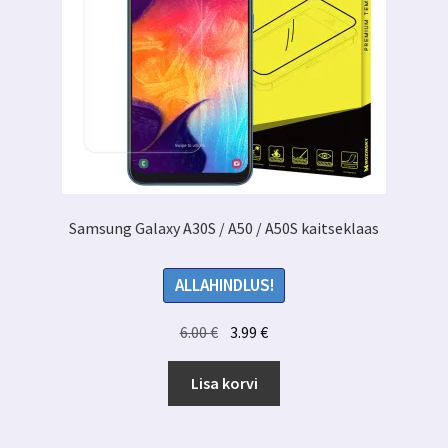
Samsung Galaxy A30S / A50 / A50S kaitseklaas
ALLAHINDLUS!
Algne
Praegune
6.00
€
3.99
€
hind
hind
oli:
on:
Lisa korvi
6.00 €.
3.99 €.