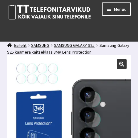
Liigu
Liigu
Menüü
navigeerimisele
sisu
juurde
E-pood
Kuidas valida kaitseklaasi?
Esileht
SAMSUNG
SAMSUNG GALAXY S25
Samsung Galaxy
Minu konto
S25 kaamera kaitseklaas 3MK Lens Protection
Ostukorv
Kontakt
Tagasiside