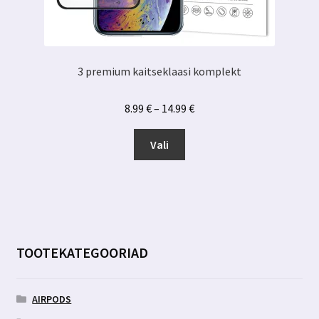
3 premium kaitseklaasi komplekt
Hinnavahemik:
8.99
€
–
14.99
€
8.99 €
Sellel
kuni
Vali
tootel
14.99 €
on
mitu
varianti.
Valikuid
saab
TOOTEKATEGOORIAD
teha
tootelehel.
AIRPODS