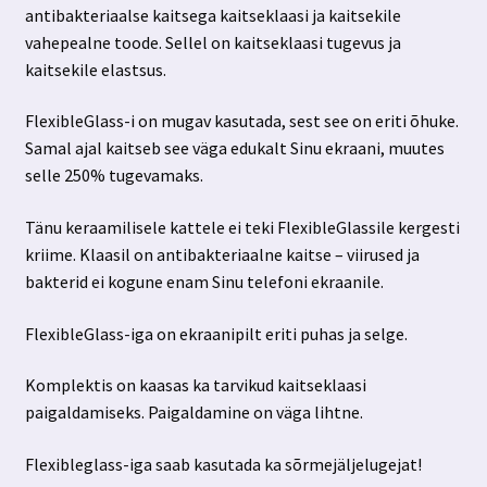
antibakteriaalse kaitsega kaitseklaasi ja kaitsekile
vahepealne toode. Sellel on kaitseklaasi tugevus ja
kaitsekile elastsus.
FlexibleGlass-i on mugav kasutada, sest see on eriti õhuke.
Samal ajal kaitseb see väga edukalt Sinu ekraani, muutes
selle 250% tugevamaks.
Tänu keraamilisele kattele ei teki FlexibleGlassile kergesti
kriime. Klaasil on antibakteriaalne kaitse – viirused ja
bakterid ei kogune enam Sinu telefoni ekraanile.
FlexibleGlass-iga on ekraanipilt eriti puhas ja selge.
Komplektis on kaasas ka tarvikud kaitseklaasi
paigaldamiseks. Paigaldamine on väga lihtne.
Flexibleglass-iga saab kasutada ka sõrmejäljelugejat!