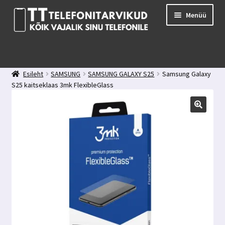
Liigu
Liigu
Menüü
navigeerimisele
sisu
juurde
E-pood
Kuidas valida kaitseklaasi?
Esileht
SAMSUNG
SAMSUNG GALAXY S25
Samsung Galaxy
Minu konto
S25 kaitseklaas 3mk FlexibleGlass
Ostukorv
Kontakt
Tagasiside