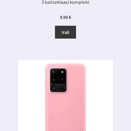
3 kaitseklaasi komplekt
9.99
€
Sellel
Vali
tootel
on
mitu
varianti.
Valikuid
saab
teha
tootelehel.