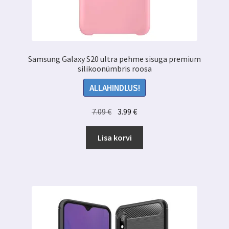
Samsung Galaxy S20 ultra pehme sisuga premium
silikoonümbris roosa
ALLAHINDLUS!
Algne
Praegune
7.09
€
3.99
€
hind
hind
oli:
on:
Lisa korvi
7.09 €.
3.99 €.