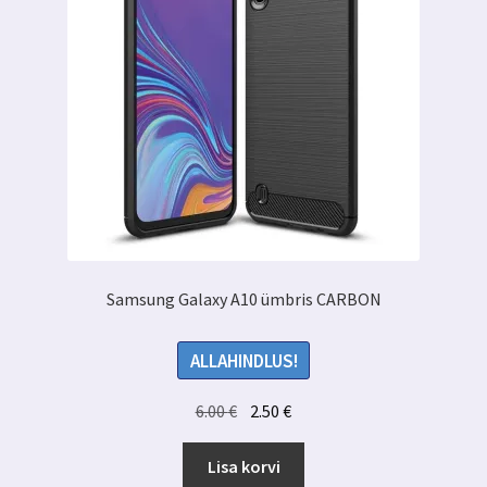
Samsung Galaxy A10 ümbris CARBON
ALLAHINDLUS!
Algne
Praegune
6.00
€
2.50
€
hind
hind
oli:
on:
Lisa korvi