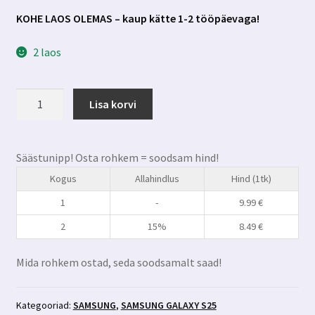
KOHE LAOS OLEMAS – kaup kätte 1-2 tööpäevaga!
2 laos
Samsung
Lisa korvi
Galaxy
S25
kaitseklaas
Säästunipp! Osta rohkem = soodsam hind!
3mk
Kogus
Allahindlus
Hind (1tk)
FlexibleGlass
kogus
1
-
9.99
€
2
15%
8.49
€
Mida rohkem ostad, seda soodsamalt saad!
Kategooriad:
SAMSUNG
,
SAMSUNG GALAXY S25