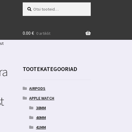
Otsi:
Otsi
0.00
€
0 artiklit
st
ra
TOOTEKATEGOORIAD
AIRPODS
t
APPLE WATCH
38MM
40MM
41MM