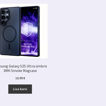
must
kogus
sung Galaxy S25 Ultra ümbris
3MK Smoke Magcase
16.99
€
Lisa korvi