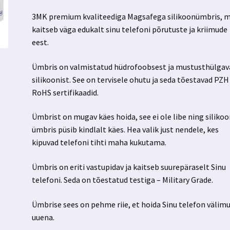
3MK premium kvaliteediga Magsafega silikoonümbris, m
kaitseb väga edukalt sinu telefoni põrutuste ja kriimude
eest.
Ümbris on valmistatud hüdrofoobsest ja mustusthülgav
silikoonist. See on tervisele ohutu ja seda tõestavad PZH 
RoHS sertifikaadid.
Ümbrist on mugav käes hoida, see ei ole libe ning silikoo
ümbris püsib kindlalt käes. Hea valik just nendele, kes
kipuvad telefoni tihti maha kukutama.
Ümbris on eriti vastupidav ja kaitseb suurepäraselt Sinu
telefoni. Seda on tõestatud testiga – Military Grade.
Ümbrise sees on pehme riie, et hoida Sinu telefon välim
uuena.