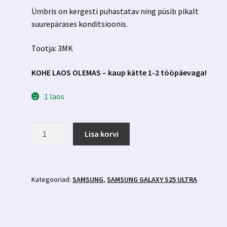
Ümbris on kergesti puhastatav ning püsib pikalt
suurepärases konditsioonis.
Tootja: 3MK
KOHE LAOS OLEMAS – kaup kätte 1-2 tööpäevaga!
1 laos
Samsung
Lisa korvi
Galaxy
S25
Ultra
Magsafega
Kategooriad:
SAMSUNG
,
SAMSUNG GALAXY S25 ULTRA
premium
silikoonümbris
3MK