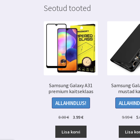
Seotud tooted
Samsung Galaxy A31
Samsung Gal
premium kaitseklaas
mustad k
ALLAHINDLUS!
ALLAHIND
Algne
Praegune
Alg
8.00
€
3.99
€
9.99
€
5
hind
hind
hin
oli:
on:
oli:
Lisa korvi
Lisa kor
8.00 €.
3.99 €.
9.99