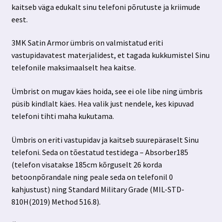
kaitseb väga edukalt sinu telefoni põrutuste ja kriimude
eest.
3MK Satin Armor ümbris on valmistatud eriti
vastupidavatest materjalidest, et tagada kukkumistel Sinu
telefonile maksimaalselt hea kaitse.
Ümbrist on mugav käes hoida, see ei ole libe ning ümbris
püsib kindlalt käes. Hea valik just nendele, kes kipuvad
telefoni tihti maha kukutama.
Ümbris on eriti vastupidav ja kaitseb suurepäraselt Sinu
telefoni. Seda on tõestatud testidega – Absorber185
(telefon visatakse 185cm kõrguselt 26 korda
betoonpõrandale ning peale seda on telefonil 0
kahjustust) ning Standard Military Grade (MIL-STD-
810H(2019) Method 516.8).