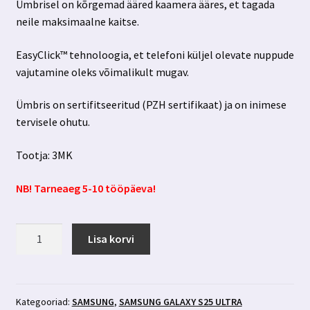
Ümbrisel on kõrgemad ääred kaamera ääres, et tagada
neile maksimaalne kaitse.
EasyClick™ tehnoloogia, et telefoni küljel olevate nuppude
vajutamine oleks võimalikult mugav.
Ümbris on sertifitseeritud (PZH sertifikaat) ja on inimese
tervisele ohutu.
Tootja: 3MK
NB! Tarneaeg 5-10 tööpäeva!
Samsung
Lisa korvi
Galaxy
S25
Ultra
ümbris
Kategooriad:
SAMSUNG
,
SAMSUNG GALAXY S25 ULTRA