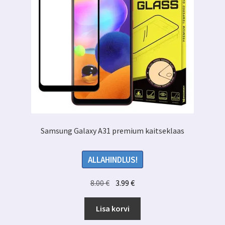
Samsung Galaxy A31 premium kaitseklaas
ALLAHINDLUS!
Algne
Praegune
8.00
€
3.99
€
hind
hind
oli:
on:
Lisa korvi
8.00 €.
3.99 €.