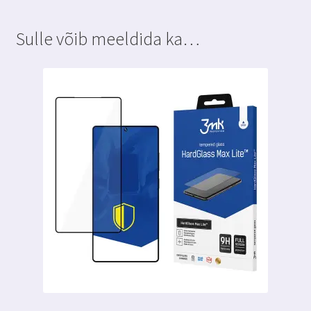
läbipaistev
musta
Sulle võib meeldida ka…
äärega
3MK
kogus