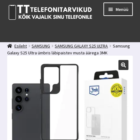
Liigu
Liigu
Menüü
navigeerimisele
sisu
juurde
E-pood
Kuidas valida kaitseklaasi?
Esileht
SAMSUNG
SAMSUNG GALAXY S25 ULTRA
Samsung
Minu konto
Galaxy S25 Ultra ümbris läbipaistev musta äärega 3MK
Ostukorv
Kontakt
Tagasiside