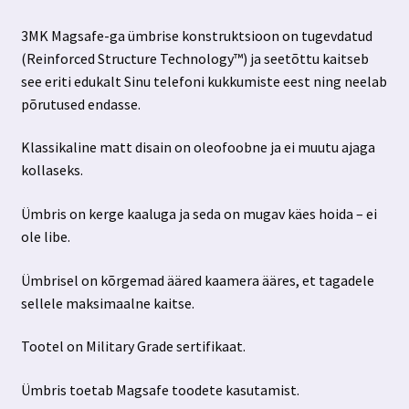
3MK Magsafe-ga ümbrise konstruktsioon on tugevdatud
(Reinforced Structure Technology™) ja seetõttu kaitseb
see eriti edukalt Sinu telefoni kukkumiste eest ning neelab
põrutused endasse.
Klassikaline matt disain on oleofoobne ja ei muutu ajaga
kollaseks.
Ümbris on kerge kaaluga ja seda on mugav käes hoida – ei
ole libe.
Ümbrisel on kõrgemad ääred kaamera ääres, et tagadele
sellele maksimaalne kaitse.
Tootel on Military Grade sertifikaat.
Ümbris toetab Magsafe toodete kasutamist.