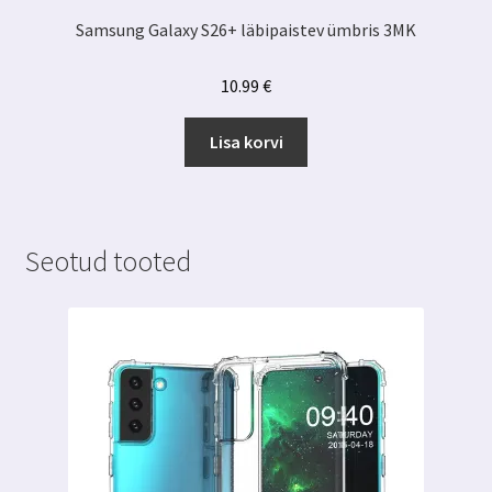
Samsung Galaxy S26+ läbipaistev ümbris 3MK
10.99
€
Lisa korvi
Seotud tooted