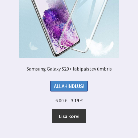
Samsung Galaxy S20+ läbipaistev ümbris
ALLAHINDLUS!
Algne
Praegune
6.00
€
3.19
€
hind
hind
oli:
on:
Lisa korvi
6.00 €.
3.19 €.