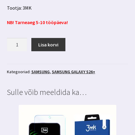
Tootja: 3MK
NB! Tarneaeg 5-10 tööpäeva!
Samsung
Lisa korvi
Galaxy
S26+
ümbris
Magsafe-
Kategooriad:
SAMSUNG
,
SAMSUNG GALAXY S26+
ga
roheline
Sulle võib meeldida ka…
3MK
Misty
Magcase
kogus