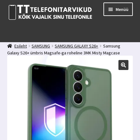
Liigu
Liigu
Menüü
navigeerimisele
sisu
juurde
E-pood
Kuidas valida kaitseklaasi?
Esileht
SAMSUNG
SAMSUNG GALAXY S26+
Samsung
Minu konto
Galaxy S26+ ümbris Magsafe-ga roheline 3MK Misty Magcase
Ostukorv
Kontakt
Tagasiside