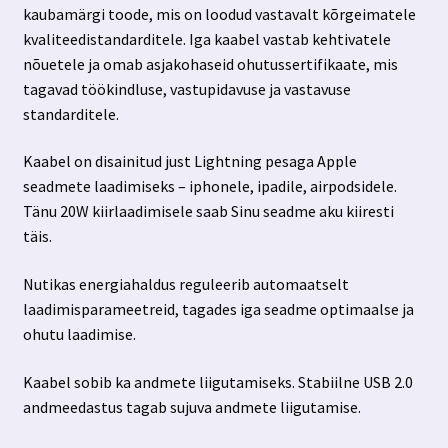
kaubamärgi toode, mis on loodud vastavalt kõrgeimatele
kvaliteedistandarditele. Iga kaabel vastab kehtivatele
nõuetele ja omab asjakohaseid ohutussertifikaate, mis
tagavad töökindluse, vastupidavuse ja vastavuse
standarditele.
Kaabel on disainitud just Lightning pesaga Apple
seadmete laadimiseks – iphonele, ipadile, airpodsidele.
Tänu 20W kiirlaadimisele saab Sinu seadme aku kiiresti
täis.
Nutikas energiahaldus reguleerib automaatselt
laadimisparameetreid, tagades iga seadme optimaalse ja
ohutu laadimise.
Kaabel sobib ka andmete liigutamiseks. Stabiilne USB 2.0
andmeedastus tagab sujuva andmete liigutamise.