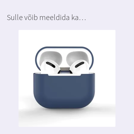
20W
3MK
Sulle võib meeldida ka…
1m
kogus