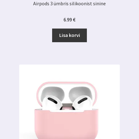
Airpods 3 ümbris silikoonist sinine
6.99
€
Lisa korvi