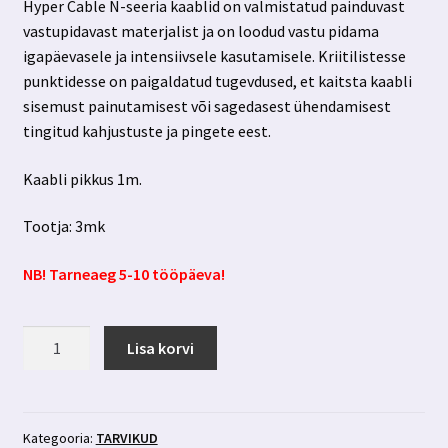
Hyper Cable N-seeria kaablid on valmistatud painduvast
vastupidavast materjalist ja on loodud vastu pidama
igapäevasele ja intensiivsele kasutamisele. Kriitilistesse
punktidesse on paigaldatud tugevdused, et kaitsta kaabli
sisemust painutamisest või sagedasest ühendamisest
tingitud kahjustuste ja pingete eest.
Kaabli pikkus 1m.
Tootja: 3mk
NB! Tarneaeg 5-10 tööpäeva!
USB-
Lisa korvi
c
to
Lightning
laadimiskaabel
Kategooria:
TARVIKUD