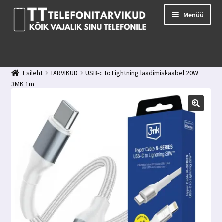
Liigu
Liigu
Menüü
navigeerimisele
sisu
juurde
E-pood
Kuidas valida kaitseklaasi?
Esileht
TARVIKUD
USB-c to Lightning laadimiskaabel 20W
Minu konto
3MK 1m
Ostukorv
Kontakt
Tagasiside