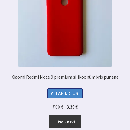
Xiaomi Redmi Note 9 premium silikoonümbris punane
ALLAHINDLUS!
Algne
Praegune
7.00
€
3.39
€
hind
hind
oli:
on:
Lisa korvi
7.00 €.
3.39 €.