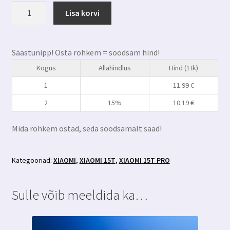
Xiaomi
Lisa korvi
15T
/
15T
Säästunipp! Osta rohkem = soodsam hind!
Pro
Kogus
Allahindlus
Hind (1tk)
kaitseklaas
3MK
1
-
11.99
€
Hardglass
2
15%
10.19
€
Max
Lite
Mida rohkem ostad, seda soodsamalt saad!
kogus
Kategooriad:
XIAOMI
,
XIAOMI 15T
,
XIAOMI 15T PRO
Sulle võib meeldida ka…