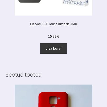
Xiaomi 15T must ümbris 3MK
10.99
€
Lisa korvi
Seotud tooted