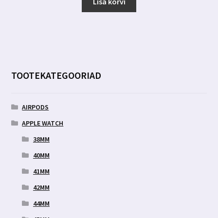
oli:
on:
Lisa korvi
7.00 €.
4.99 €.
TOOTEKATEGOORIAD
AIRPODS
APPLE WATCH
38MM
40MM
41MM
42MM
44MM