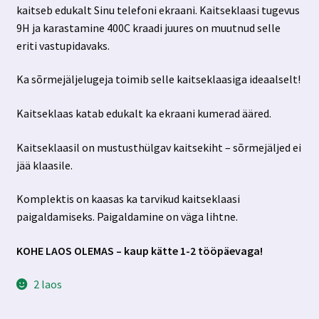
kaitseb edukalt Sinu telefoni ekraani. Kaitseklaasi tugevus
9H ja karastamine 400C kraadi juures on muutnud selle
eriti vastupidavaks.
Ka sõrmejäljelugeja toimib selle kaitseklaasiga ideaalselt!
Kaitseklaas katab edukalt ka ekraani kumerad ääred.
Kaitseklaasil on mustusthülgav kaitsekiht – sõrmejäljed ei
jää klaasile.
Komplektis on kaasas ka tarvikud kaitseklaasi
paigaldamiseks. Paigaldamine on väga lihtne.
KOHE LAOS OLEMAS – kaup kätte 1-2 tööpäevaga!
2 laos