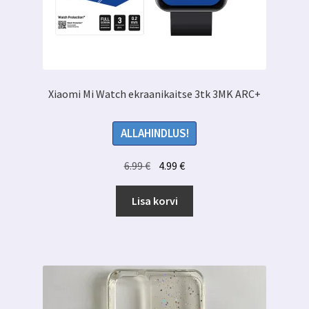
Xiaomi Mi Watch ekraanikaitse 3tk 3MK ARC+
ALLAHINDLUS!
Algne
Praegune
6.99
€
4.99
€
hind
hind
oli:
on:
Lisa korvi
6.99 €.
4.99 €.