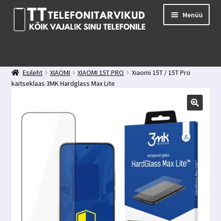
Liigu
Liigu
Menüü
navigeerimisele
sisu
juurde
E-pood
Kuidas valida kaitseklaasi?
Esileht
XIAOMI
XIAOMI 15T PRO
Xiaomi 15T / 15T Pro
Minu konto
kaitseklaas 3MK Hardglass Max Lite
Ostukorv
Kontakt
Tagasiside