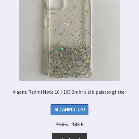
Xiaomi Redmi Note 10 / 10S ümbris läbipaistev glitter
ALLAHINDLUS!
Algne
Praegune
7.00
€
4.99
€
hind
hind