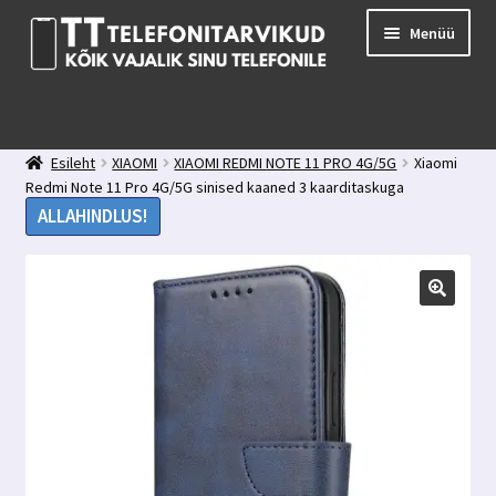
Liigu
Liigu
Menüü
navigeerimisele
sisu
juurde
E-pood
Kuidas valida kaitseklaasi?
Esileht
XIAOMI
XIAOMI REDMI NOTE 11 PRO 4G/5G
Xiaomi
Minu konto
Redmi Note 11 Pro 4G/5G sinised kaaned 3 kaarditaskuga
Ostukorv
ALLAHINDLUS!
Kontakt
Tagasiside