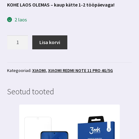
KOHE LAOS OLEMAS – kaup kätte 1-2 tööpäevaga!
2 laos
Xiaomi
Lisa korvi
Redmi
Note
11
Pro
Kategooriad:
XIAOMI
,
XIAOMI REDMI NOTE 11 PRO 4G/5G
4G/5G
sinised
Seotud tooted
kaaned
3
kaarditaskuga
kogus