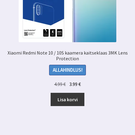
Xiaomi Redmi Note 10 / 10S kaamera kaitseklaas 3MK Lens
Protection
ALLAHINDLUS!
Algne
Praegune
4.99
€
3.99
€
hind
hind
oli:
on:
Lisa korvi
4.99 €.
3.99 €.