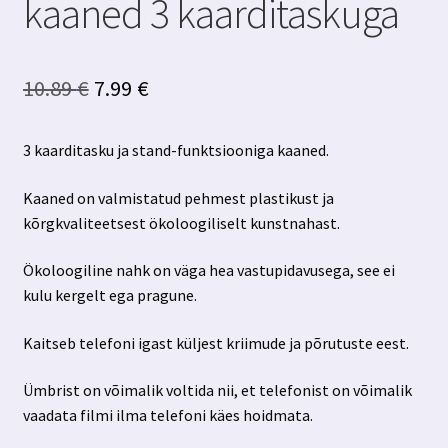
kaaned 3 kaarditaskuga
Algne
Praegune
10.89
€
7.99
€
hind
hind
3 kaarditasku ja stand-funktsiooniga kaaned.
oli:
on:
10.89 €.
7.99 €.
Kaaned on valmistatud pehmest plastikust ja
kõrgkvaliteetsest ökoloogiliselt kunstnahast.
Ökoloogiline nahk on väga hea vastupidavusega, see ei
kulu kergelt ega pragune.
Kaitseb telefoni igast küljest kriimude ja põrutuste eest.
Ümbrist on võimalik voltida nii, et telefonist on võimalik
vaadata filmi ilma telefoni käes hoidmata.