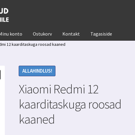
Minu konto
Ostukorv
Kontakt
Tagasiside
dmi 12 kaarditaskuga roosad kaaned
ALLAHINDLUS!
Xiaomi Redmi 12
kaarditaskuga roosad
kaaned