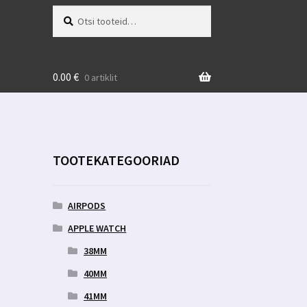
Otsi:
Otsi
0.00
€
0 artiklit
TOOTEKATEGOORIAD
AIRPODS
APPLE WATCH
38MM
40MM
41MM