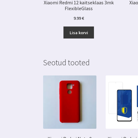
Xiaomi Redmi 12 kaitseklaas 3mk
Xia
FlexibleGlass
9.99
€
Lisa korvi
Seotud tooted