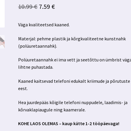
Algne
Praegune
10.99
€
7.59
€
hind
hind
Väga kvaliteetsed kaaned.
oli:
on:
10.99 €.
7.59 €.
Materjal: pehme plastik ja kõrgkvaliteetne kunstnahk
(polüuretaannahk).
Polüuretaannahk ei ima vett ja seetõttu on ümbrist väg
lihtne puhastada.
Kaaned kaitsevad telefoni edukalt kriimude ja põrutuste
eest.
Hea juurdepääs kõigile telefoni nuppudele, laadimis- ja
kõrvaklapiaugule ning kaamerale.
KOHE LAOS OLEMAS – kaup kätte 1-2 tööpäevaga!