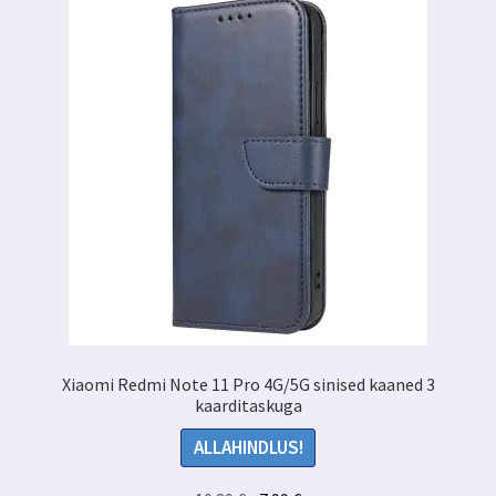
Valikuid
saab
teha
tootelehel.
Xiaomi Redmi Note 11 Pro 4G/5G sinised kaaned 3
kaarditaskuga
ALLAHINDLUS!