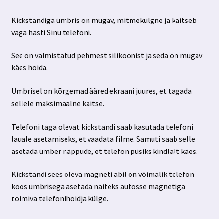
hind
hind
Kickstandiga ümbris on mugav, mitmekülgne ja kaitseb
oli:
on:
väga hästi Sinu telefoni.
7.89 €.
4.99 €.
See on valmistatud pehmest silikoonist ja seda on mugav
käes hoida.
Ümbrisel on kõrgemad ääred ekraani juures, et tagada
sellele maksimaalne kaitse.
Telefoni taga olevat kickstandi saab kasutada telefoni
lauale asetamiseks, et vaadata filme. Samuti saab selle
asetada ümber näppude, et telefon püsiks kindlalt käes.
Kickstandi sees oleva magneti abil on võimalik telefon
koos ümbrisega asetada näiteks autosse magnetiga
toimiva telefonihoidja külge.