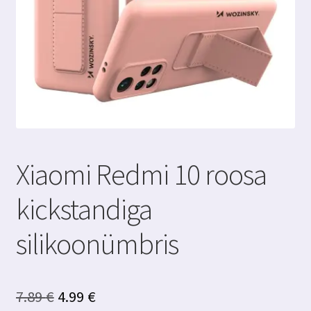
Xiaomi Redmi 10 roosa
kickstandiga
silikoonümbris
Algne
Praegune
7.89
€
4.99
€