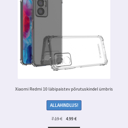
Xiaomi Redmi 10 läbipaistev põrutuskindel ümbris
ALLAHINDLUS!
Algne
Praegune
7.19
€
4.99
€
hind
hind