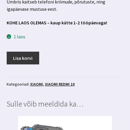
Ümbris kaitseb telefoni kriimude, põrutuste, ning
igapäevase mustuse eest.
KOHE LAOS OLEMAS – kaup kätte 1-2 tööpäevaga!
1 laos
Xiaomi
Lisa korvi
Redmi
10
roosa
kickstandiga
Kategooriad:
XIAOMI
,
XIAOMI REDMI 10
silikoonümbris
kogus
Sulle võib meeldida ka…