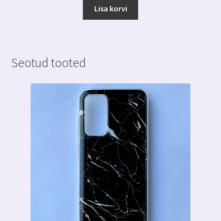
oli:
on:
Lisa korvi
7.19 €.
4.99 €.
Seotud tooted