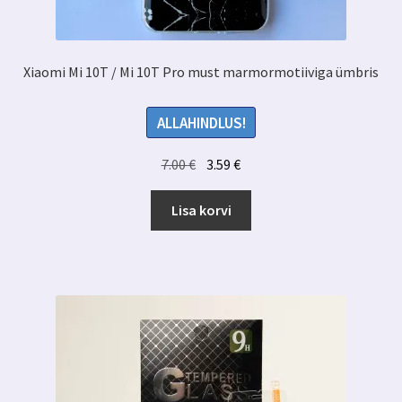
Xiaomi Mi 10T / Mi 10T Pro must marmormotiiviga ümbris
ALLAHINDLUS!
Algne
Praegune
7.00
€
3.59
€
hind
hind
oli:
on:
Lisa korvi
7.00 €.
3.59 €.