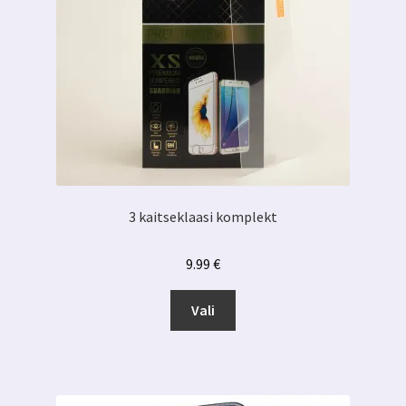
3 kaitseklaasi komplekt
9.99
€
Sellel
Vali
tootel
on
mitu
varianti.