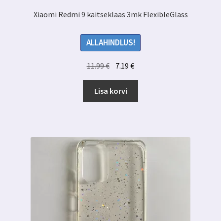
Xiaomi Redmi 9 kaitseklaas 3mk FlexibleGlass
ALLAHINDLUS!
Algne
Praegune
11.99
€
7.19
€
hind
hind
oli:
on:
Lisa korvi
11.99 €.
7.19 €.