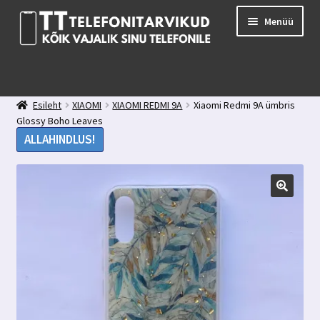
Liigu
Liigu
Menüü
navigeerimisele
sisu
juurde
E-pood
Kuidas valida kaitseklaasi?
Esileht
XIAOMI
XIAOMI REDMI 9A
Xiaomi Redmi 9A ümbris
Minu konto
Glossy Boho Leaves
Ostukorv
ALLAHINDLUS!
Kontakt
Tagasiside