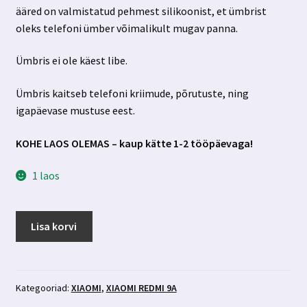
ääred on valmistatud pehmest silikoonist, et ümbrist
7.99 €.
3.49 €.
oleks telefoni ümber võimalikult mugav panna.
Ümbris ei ole käest libe.
Ümbris kaitseb telefoni kriimude, põrutuste, ning
igapäevase mustuse eest.
KOHE LAOS OLEMAS – kaup kätte 1-2 tööpäevaga!
1 laos
Xiaomi
Lisa korvi
Redmi
9A
ümbris
Glossy
Kategooriad:
XIAOMI
,
XIAOMI REDMI 9A
Boho