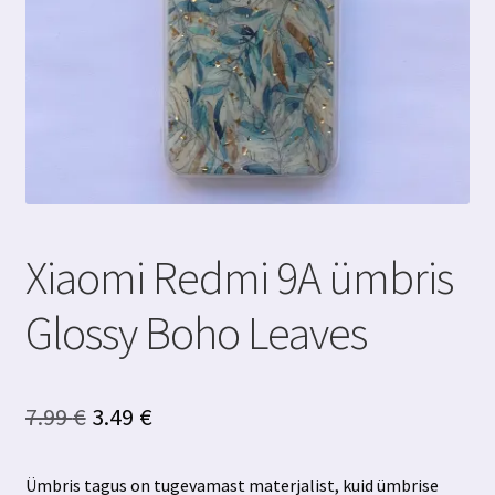
Xiaomi Redmi 9A ümbris
Glossy Boho Leaves
Algne
Praegune
7.99
€
3.49
€
hind
hind
Ümbris tagus on tugevamast materjalist, kuid ümbrise
oli:
on: