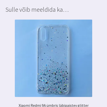
Leaves
Sulle võib meeldida ka…
kogus
Xiaomi Redmi 9A ümbris läbipaistev glitter