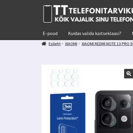
Liigu
Liigu
navigeerimisele
sisu
juurde
E-pood
Kuidas valida kaitseklaasi?
Esileht
XIAOMI
XIAOMI REDMI NOTE 13 PRO 