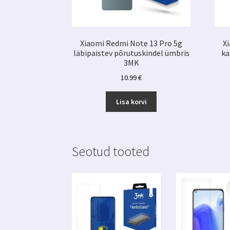
Xiaomi Redmi Note 13 Pro 5g
X
läbipaistev põrutuskindel ümbris
ka
3MK
10.99
€
Lisa korvi
Seotud tooted