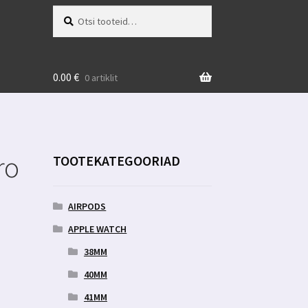
Otsi:
Otsi
0.00
€
0 artiklit
ro
TOOTEKATEGOORIAD
AIRPODS
APPLE WATCH
38MM
40MM
41MM