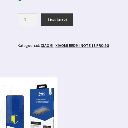
Xiaomi
Lisa korvi
Redmi
Note
13
Pro
Kategooriad:
XIAOMI
,
XIAOMI REDMI NOTE 13 PRO 5G
5g
kaamera
kaitsed
3MK
Lens
Protection
kogus