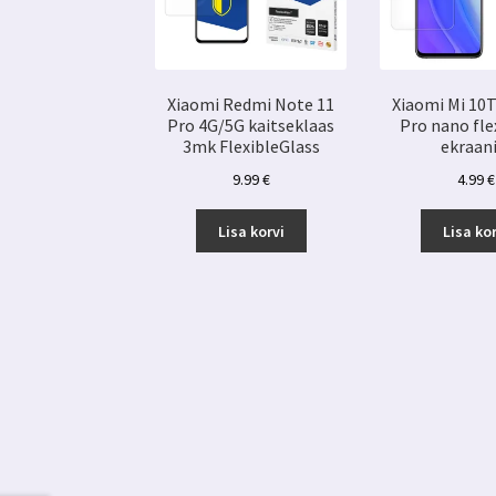
Xiaomi Redmi Note 11
Xiaomi Mi 10T
Pro 4G/5G kaitseklaas
Pro nano fle
3mk FlexibleGlass
ekraani
9.99
€
4.99
€
Lisa korvi
Lisa kor