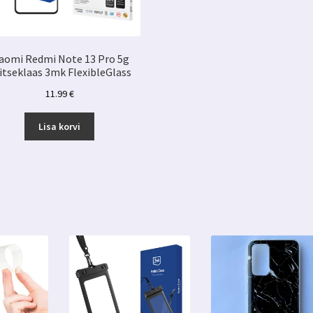
iaomi Redmi Note 13 Pro 5g
itseklaas 3mk FlexibleGlass
11.99
€
Lisa korvi