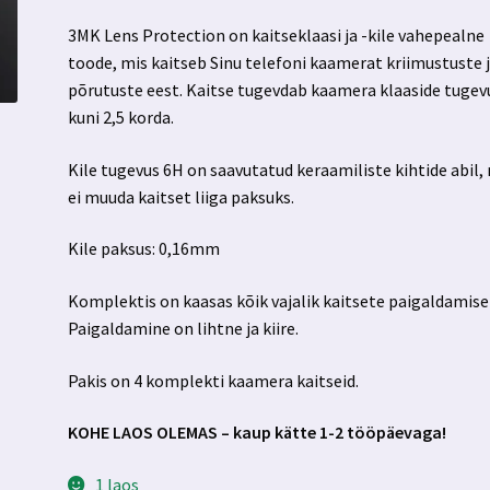
3MK Lens Protection on kaitseklaasi ja -kile vahepealne
toode, mis kaitseb Sinu telefoni kaamerat kriimustuste 
põrutuste eest. Kaitse tugevdab kaamera klaaside tugev
kuni 2,5 korda.
Kile tugevus 6H on saavutatud keraamiliste kihtide abil,
ei muuda kaitset liiga paksuks.
Kile paksus: 0,16mm
Komplektis on kaasas kõik vajalik kaitsete paigaldamise
Paigaldamine on lihtne ja kiire.
Pakis on 4 komplekti kaamera kaitseid.
KOHE LAOS OLEMAS – kaup kätte 1-2 tööpäevaga!
1 laos