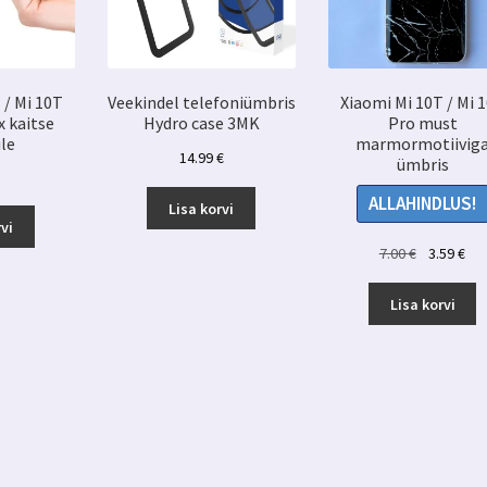
 / Mi 10T
Veekindel telefoniümbris
Xiaomi Mi 10T / Mi 
x kaitse
Hydro case 3MK
Pro must
le
marmormotiivig
14.99
€
ümbris
ALLAHINDLUS!
Lisa korvi
vi
Algne
Pr
7.00
€
3.59
€
hind
hin
oli:
on:
Lisa korvi
7.00 €.
3.5