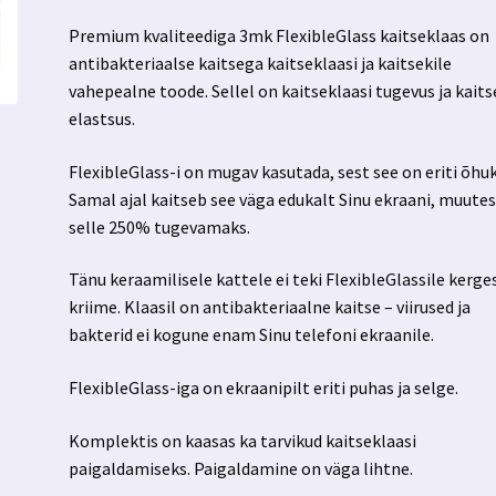
Premium kvaliteediga 3mk FlexibleGlass kaitseklaas on
antibakteriaalse kaitsega kaitseklaasi ja kaitsekile
vahepealne toode. Sellel on kaitseklaasi tugevus ja kaits
elastsus.
FlexibleGlass-i on mugav kasutada, sest see on eriti õhuk
Samal ajal kaitseb see väga edukalt Sinu ekraani, muute
selle 250% tugevamaks.
Tänu keraamilisele kattele ei teki FlexibleGlassile kerge
kriime. Klaasil on antibakteriaalne kaitse – viirused ja
bakterid ei kogune enam Sinu telefoni ekraanile.
FlexibleGlass-iga on ekraanipilt eriti puhas ja selge.
Komplektis on kaasas ka tarvikud kaitseklaasi
paigaldamiseks. Paigaldamine on väga lihtne.