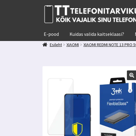
Liigu
Liigu
navigeerimisele
sisu
juurde
E-pood
Kuidas valida kaitseklaasi?
Esileht
XIAOMI
XIAOMI REDMI NOTE 13 PRO 