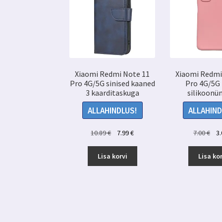
Xiaomi Redmi Note 11
Xiaomi Redmi
Pro 4G/5G sinised kaaned
Pro 4G/5G
3 kaarditaskuga
silikoonü
ALLAHINDLUS!
ALLAHIND
Algne
Praegune
Alg
10.89
€
7.99
€
7.00
€
3
hind
hind
hin
oli:
on:
oli:
Lisa korvi
Lisa kor
10.89 €.
7.99 €.
7.00