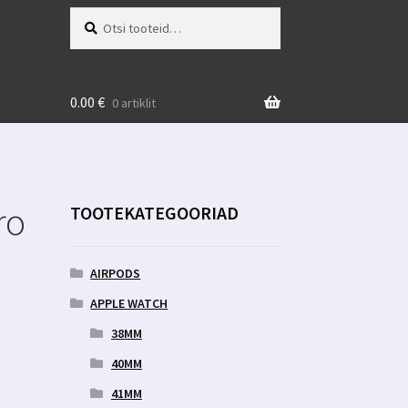
Otsi:
Otsi
0.00
€
0 artiklit
ro
TOOTEKATEGOORIAD
AIRPODS
APPLE WATCH
38MM
40MM
41MM