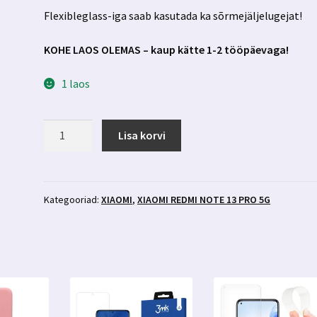
Flexibleglass-iga saab kasutada ka sõrmejäljelugejat!
KOHE LAOS OLEMAS – kaup kätte 1-2 tööpäevaga!
1 laos
Xiaomi
Lisa korvi
Redmi
Note
13
Pro
Kategooriad:
XIAOMI
,
XIAOMI REDMI NOTE 13 PRO 5G
5g
kaitseklaas
3mk
FlexibleGlass
kogus