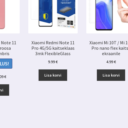
 Note 11
Xiaomi Redmi Note 11
Xiaomi Mi 10T / Mi 
 roosa
Pro 4G/5G kaitseklaas
Pro nano flex kait
mbris
3mk FlexibleGlass
ekraanile
9.99
€
4.99
€
LUS!
Lisa korvi
Lisa korvi
ne
Praegune
.09
€
d
hind
on:
vi
 €.
3.09 €.