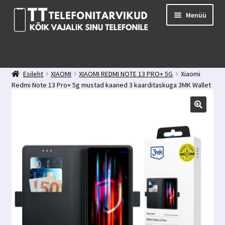
Liigu
Liigu
Menüü
navigeerimisele
sisu
juurde
E-pood
Kuidas valida kaitseklaasi?
Esileht
XIAOMI
XIAOMI REDMI NOTE 13 PRO+ 5G
Xiaomi
Minu konto
Redmi Note 13 Pro+ 5g mustad kaaned 3 kaarditaskuga 3MK Wallet
Ostukorv
Case
Kontakt
Tagasiside