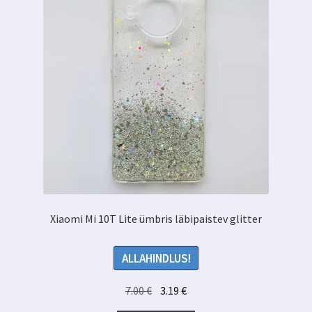
Xiaomi Mi 10T Lite ümbris läbipaistev glitter
ALLAHINDLUS!
Algne
Praegune
7.00
€
3.19
€
hind
hind