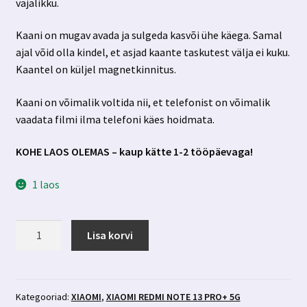
vajalikku.
Kaani on mugav avada ja sulgeda kasvõi ühe käega. Samal
ajal võid olla kindel, et asjad kaante taskutest välja ei kuku.
Kaantel on küljel magnetkinnitus.
Kaani on võimalik voltida nii, et telefonist on võimalik
vaadata filmi ilma telefoni käes hoidmata.
KOHE LAOS OLEMAS – kaup kätte 1-2 tööpäevaga!
1 laos
Xiaomi
Lisa korvi
Redmi
Note
13
Pro+
Kategooriad:
XIAOMI
,
XIAOMI REDMI NOTE 13 PRO+ 5G