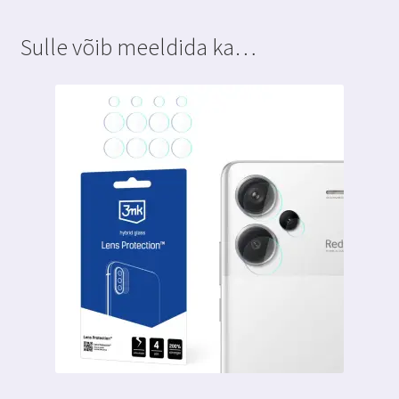
5g
mustad
Sulle võib meeldida ka…
kaaned
3
kaarditaskuga
3MK
Wallet
Case
kogus