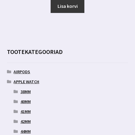
oli:
on:
Lisa korvi
7.00 €.
3.19 €.
TOOTEKATEGOORIAD
AIRPODS
APPLE WATCH
38MM
40MM
41MM
42MM
44MM