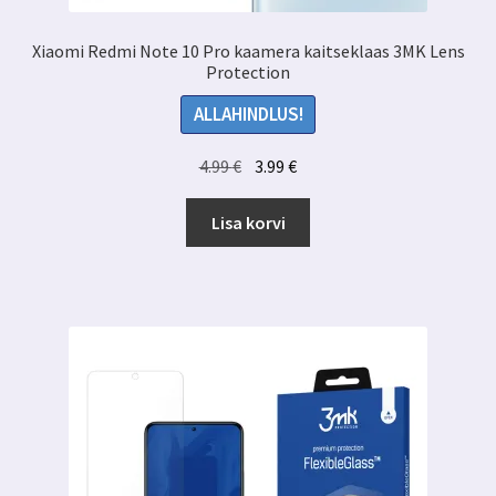
Xiaomi Redmi Note 10 Pro kaamera kaitseklaas 3MK Lens
Protection
ALLAHINDLUS!
Algne
Praegune
4.99
€
3.99
€
hind
hind
oli:
on:
Lisa korvi
4.99 €.
3.99 €.