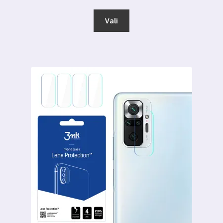
Sellel
Vali
tootel
on
mitu
varianti.
Valikuid
saab
teha
tootelehel.