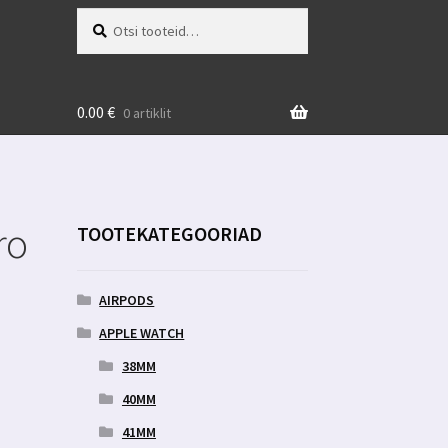
Otsi:
Otsi
0.00
€
0 artiklit
ro
TOOTEKATEGOORIAD
AIRPODS
APPLE WATCH
38MM
40MM
41MM