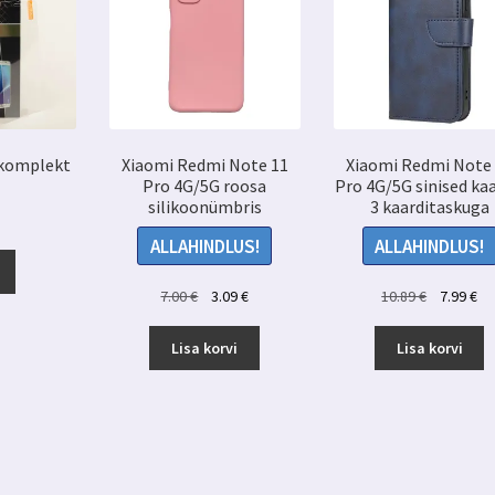
 komplekt
Xiaomi Redmi Note 11
Xiaomi Redmi Note
Pro 4G/5G roosa
Pro 4G/5G sinised ka
silikoonümbris
3 kaarditaskuga
ALLAHINDLUS!
ALLAHINDLUS!
Sellel
tootel
Algne
Praegune
Algne
Pr
7.00
€
3.09
€
10.89
€
7.99
€
on
hind
hind
hind
hi
mitu
oli:
on:
oli:
on
Lisa korvi
Lisa korvi
varianti.
7.00 €.
3.09 €.
10.89 €.
7.9
Valikuid
saab
teha
tootelehel.