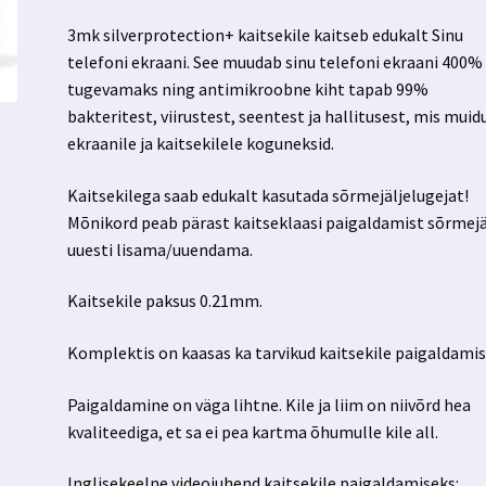
3mk silverprotection+ kaitsekile kaitseb edukalt Sinu
telefoni ekraani. See muudab sinu telefoni ekraani 400%
tugevamaks ning antimikroobne kiht tapab 99%
bakteritest, viirustest, seentest ja hallitusest, mis muid
ekraanile ja kaitsekilele koguneksid.
Kaitsekilega saab edukalt kasutada sõrmejäljelugejat!
Mõnikord peab pärast kaitseklaasi paigaldamist sõrmejä
uuesti lisama/uuendama.
Kaitsekile paksus 0.21mm.
Komplektis on kaasas ka tarvikud kaitsekile paigaldamis
Paigaldamine on väga lihtne. Kile ja liim on niivõrd hea
kvaliteediga, et sa ei pea kartma õhumulle kile all.
Inglisekeelne videojuhend kaitsekile paigaldamiseks: