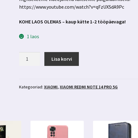
https://www.youtube.com/watch?v=qFzUXSdA9Pc
KOHE LAOS OLEMAS – kaup kätte 1-2 tööpäevaga!
1 laos
Xiaomi
Lisa korvi
Redmi
Note
14
Pro
Kategooriad:
XIAOMI
,
XIAOMI REDMI NOTE 14 PRO 5G
5g
kaitsekile
3mk
Silverprotection+
kogus