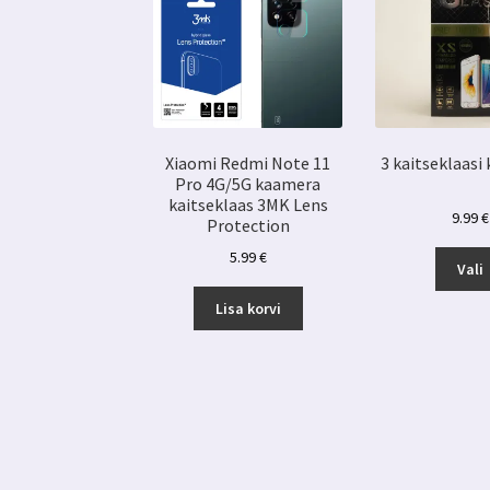
Xiaomi Redmi Note 11
3 kaitseklaasi
Pro 4G/5G kaamera
kaitseklaas 3MK Lens
9.99
€
Protection
5.99
€
Vali
Lisa korvi