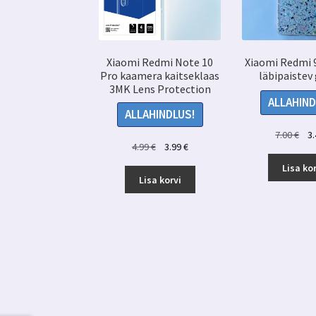
Xiaomi Redmi Note 10
Xiaomi Redmi 
Pro kaamera kaitseklaas
läbipaistev 
3MK Lens Protection
ALLAHIND
ALLAHINDLUS!
Alg
7.00
€
3
Algne
Praegune
4.99
€
3.99
€
hin
hind
hind
oli:
Lisa kor
oli:
on:
Lisa korvi
7.00
4.99 €.
3.99 €.