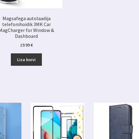
Magsafega autolaadija
telefonihoidik 3MK Car
MagCharger for Window &
Dashboard
19.99
€
Lisa korvi