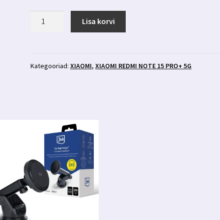
Xiaomi
Lisa korvi
Redmi
Note
15
Pro+
Kategooriad:
XIAOMI
,
XIAOMI REDMI NOTE 15 PRO+ 5G
5g
kaitsekile
3mk
ARC+
kogus