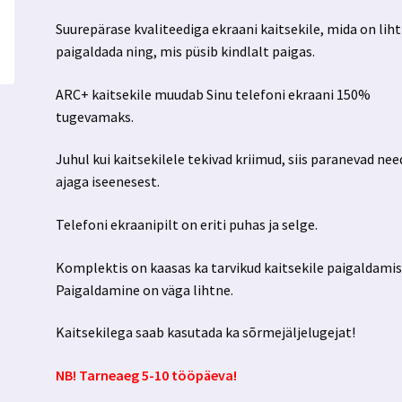
Suurepärase kvaliteediga ekraani kaitsekile, mida on lih
paigaldada ning, mis püsib kindlalt paigas.
ARC+ kaitsekile muudab Sinu telefoni ekraani 150%
tugevamaks.
Juhul kui kaitsekilele tekivad kriimud, siis paranevad nee
ajaga iseenesest.
Telefoni ekraanipilt on eriti puhas ja selge.
Komplektis on kaasas ka tarvikud kaitsekile paigaldamis
Paigaldamine on väga lihtne.
Kaitsekilega saab kasutada ka sõrmejäljelugejat!
NB! Tarneaeg 5-10 tööpäeva!