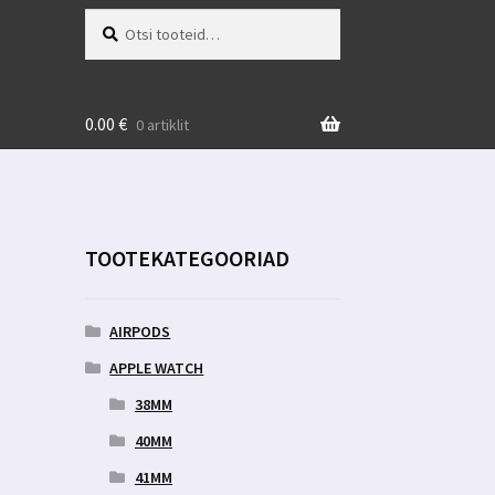
Otsi:
Otsi
0.00
€
0 artiklit
TOOTEKATEGOORIAD
AIRPODS
APPLE WATCH
38MM
40MM
41MM