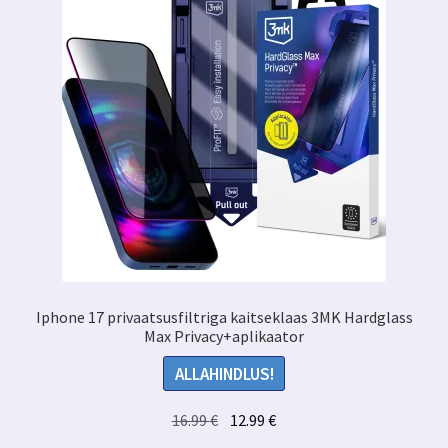
Iphone 17 privaatsusfiltriga kaitseklaas 3MK Hardglass
Max Privacy+aplikaator
ALLAHINDLUS!
Algne
Praegune
16.99
€
12.99
€
hind
hind