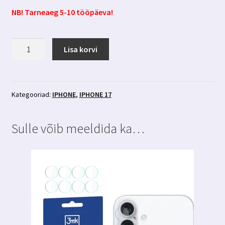
NB! Tarneaeg 5-10 tööpäeva!
Iphone
Lisa korvi
17
ümbris
Magsafe-
ga
Kategooriad:
IPHONE
,
IPHONE 17
sinine
3MK
Sulle võib meeldida ka…
Misty
Magcase
kogus