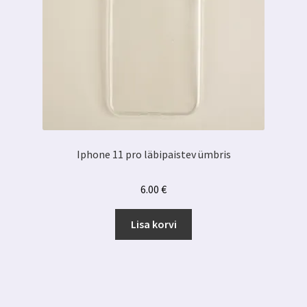
Iphone 11 pro läbipaistev ümbris
6.00
€
Lisa korvi