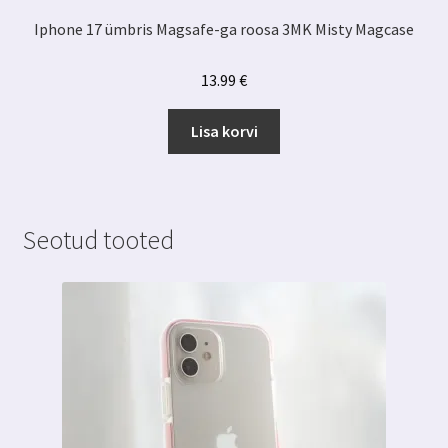
Iphone 17 ümbris Magsafe-ga roosa 3MK Misty Magcase
13.99
€
Lisa korvi
Seotud tooted