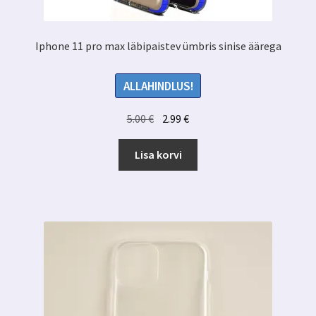
Iphone 11 pro max läbipaistev ümbris sinise äärega
ALLAHINDLUS!
Algne
Praegune
5.00
€
2.99
€
hind
hind
oli:
on:
Lisa korvi
5.00 €.
2.99 €.