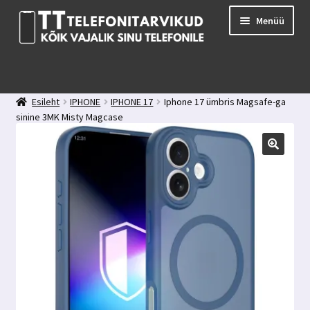
Liigu
Liigu
Menüü
navigeerimisele
sisu
juurde
E-pood
Kuidas valida kaitseklaasi?
Esileht
IPHONE
IPHONE 17
Iphone 17 ümbris Magsafe-ga
Minu konto
sinine 3MK Misty Magcase
Ostukorv
Kontakt
Tagasiside