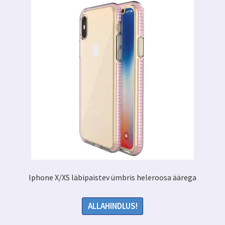
Iphone X/XS läbipaistev ümbris heleroosa äärega
ALLAHINDLUS!