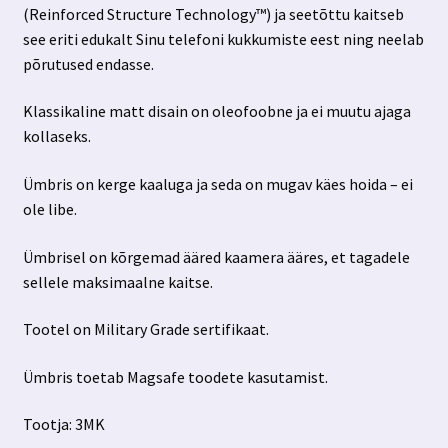
(Reinforced Structure Technology™) ja seetõttu kaitseb
see eriti edukalt Sinu telefoni kukkumiste eest ning neelab
põrutused endasse.
Klassikaline matt disain on oleofoobne ja ei muutu ajaga
kollaseks.
Ümbris on kerge kaaluga ja seda on mugav käes hoida – ei
ole libe.
Ümbrisel on kõrgemad ääred kaamera ääres, et tagadele
sellele maksimaalne kaitse.
Tootel on Military Grade sertifikaat.
Ümbris toetab Magsafe toodete kasutamist.
Tootja: 3MK