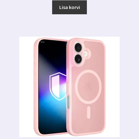
oli:
on:
Lisa korvi
16.99 €.
12.99 €.