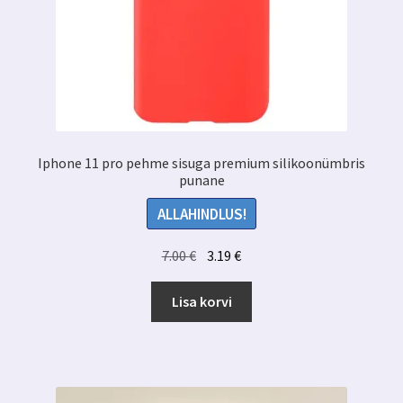
Iphone 11 pro pehme sisuga premium silikoonümbris
punane
ALLAHINDLUS!
Algne
Praegune
7.00
€
3.19
€
hind
hind
oli:
on:
Lisa korvi
7.00 €.
3.19 €.