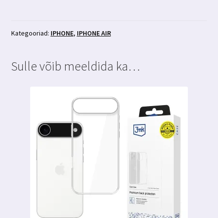
kaamera
kaitseklaas
3MK
Kategooriad:
IPHONE
,
IPHONE AIR
Lens
Protection
Sulle võib meeldida ka…
kogus