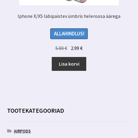
Iphone X/XS läbipaistev ümbris heleroosa äärega
ALLAHINDLUS!
Algne
Praegune
5.00
€
2.99
€
hind
hind
oli:
on:
Lisa korvi
5.00 €.
2.99 €.
TOOTEKATEGOORIAD
AIRPODS