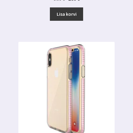
hind
hind
oli:
on:
Lisa korvi
6.00 €.
2.99 €.