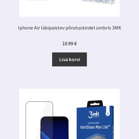
Iphone Air läbipaistev põrutuskindel ümbris 3MK
10.99
€
Lisa korvi