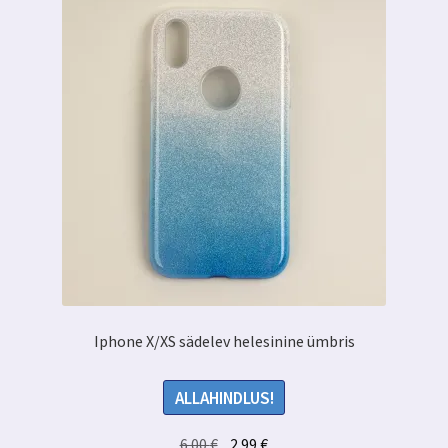
Iphone X/XS sädelev helesinine ümbris
ALLAHINDLUS!
Algne
Praegune
6.00
€
2.99
€