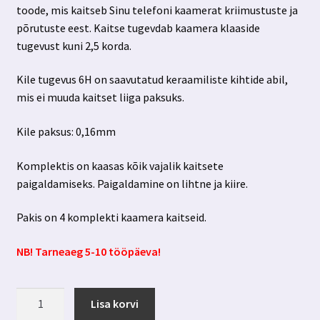
toode, mis kaitseb Sinu telefoni kaamerat kriimustuste ja
põrutuste eest. Kaitse tugevdab kaamera klaaside
tugevust kuni 2,5 korda.
Kile tugevus 6H on saavutatud keraamiliste kihtide abil,
mis ei muuda kaitset liiga paksuks.
Kile paksus: 0,16mm
Komplektis on kaasas kõik vajalik kaitsete
paigaldamiseks. Paigaldamine on lihtne ja kiire.
Pakis on 4 komplekti kaamera kaitseid.
NB! Tarneaeg 5-10 tööpäeva!
Iphone
Lisa korvi
Air