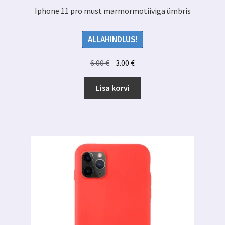
Iphone 11 pro must marmormotiiviga ümbris
ALLAHINDLUS!
Algne
Praegune
6.00
€
3.00
€
hind
hind
oli:
on:
Lisa korvi
6.00 €.
3.00 €.