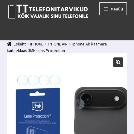
Liigu
Liigu
Menüü
navigeerimisele
sisu
juurde
E-pood
Kuidas valida kaitseklaasi?
Esileht
IPHONE
IPHONE AIR
Iphone Air kaamera
Minu konto
kaitseklaas 3MK Lens Protection
Ostukorv
Kontakt
Tagasiside