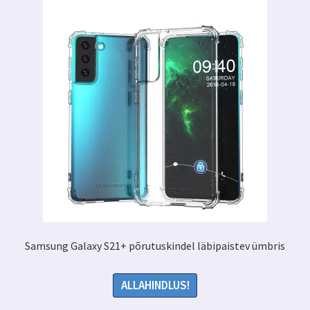
Samsung Galaxy S21+ põrutuskindel läbipaistev ümbris
ALLAHINDLUS!