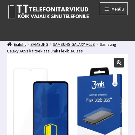
Liigu
Liigu
Menüü
navigeerimisele
sisu
juurde
E-pood
Kuidas valida kaitseklaasi?
Esileht
SAMSUNG
SAMSUNG GALAXY A05S
Samsung
Minu konto
Galaxy A05s kaitseklaas 3mk FlexibleGlass
Ostukorv
Kontakt
Tagasiside