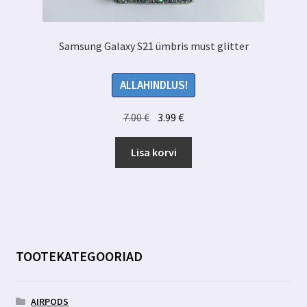
Samsung Galaxy S21 ümbris must glitter
ALLAHINDLUS!
Algne
Praegune
7.00
€
3.99
€
hind
hind
oli:
on:
Lisa korvi
7.00 €.
3.99 €.
TOOTEKATEGOORIAD
AIRPODS