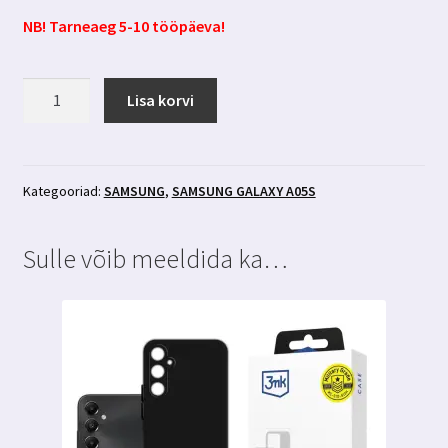
NB! Tarneaeg 5-10 tööpäeva!
Samsung
Lisa korvi
Galaxy
A05s
kaitseklaas
3mk
Kategooriad:
SAMSUNG
,
SAMSUNG GALAXY A05S
FlexibleGlass
kogus
Sulle võib meeldida ka…