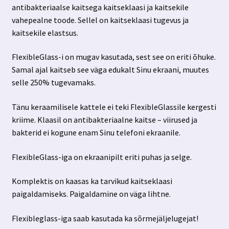
antibakteriaalse kaitsega kaitseklaasi ja kaitsekile
vahepealne toode. Sellel on kaitseklaasi tugevus ja
kaitsekile elastsus.
FlexibleGlass-i on mugav kasutada, sest see on eriti õhuke.
Samal ajal kaitseb see väga edukalt Sinu ekraani, muutes
selle 250% tugevamaks.
Tänu keraamilisele kattele ei teki FlexibleGlassile kergesti
kriime. Klaasil on antibakteriaalne kaitse – viirused ja
bakterid ei kogune enam Sinu telefoni ekraanile.
FlexibleGlass-iga on ekraanipilt eriti puhas ja selge.
Komplektis on kaasas ka tarvikud kaitseklaasi
paigaldamiseks. Paigaldamine on väga lihtne.
Flexibleglass-iga saab kasutada ka sõrmejäljelugejat!