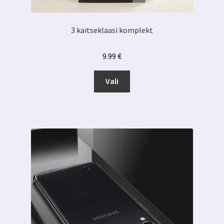
3 kaitseklaasi komplekt
9.99
€
Sellel
Vali
tootel
on
mitu
varianti.
Valikuid
saab
teha
tootelehel.