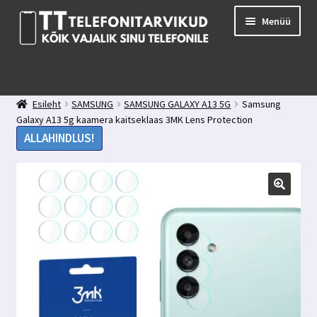
Liigu
Liigu
Menüü
navigeerimisele
sisu
juurde
E-pood
Kuidas valida kaitseklaasi?
Esileht
SAMSUNG
SAMSUNG GALAXY A13 5G
Samsung
Minu konto
Galaxy A13 5g kaamera kaitseklaas 3MK Lens Protection
Ostukorv
ALLAHINDLUS!
Kontakt
Tagasiside