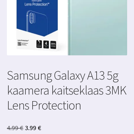
Samsung Galaxy A13 5g
kaamera kaitseklaas 3MK
Lens Protection
Algne
Praegune
4.99
€
3.99
€