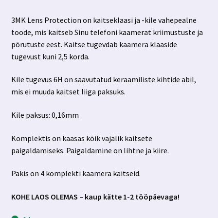
hind
hind
3MK Lens Protection on kaitseklaasi ja -kile vahepealne
oli:
on:
toode, mis kaitseb Sinu telefoni kaamerat kriimustuste ja
4.99 €.
3.99 €.
põrutuste eest. Kaitse tugevdab kaamera klaaside
tugevust kuni 2,5 korda.
Kile tugevus 6H on saavutatud keraamiliste kihtide abil,
mis ei muuda kaitset liiga paksuks.
Kile paksus: 0,16mm
Komplektis on kaasas kõik vajalik kaitsete
paigaldamiseks. Paigaldamine on lihtne ja kiire.
Pakis on 4 komplekti kaamera kaitseid.
KOHE LAOS OLEMAS – kaup kätte 1-2 tööpäevaga!