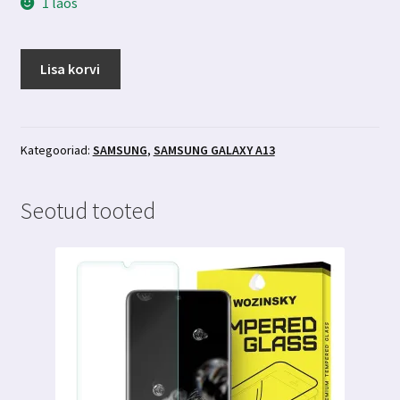
1 laos
Samsung
Lisa korvi
Galaxy
A13
kaamera
kaitseklaas
Kategooriad:
SAMSUNG
,
SAMSUNG GALAXY A13
3MK
Lens
Seotud tooted
Protection
kogus