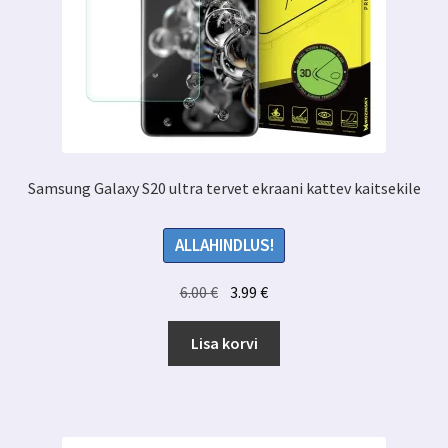
Samsung Galaxy S20 ultra tervet ekraani kattev kaitsekile
ALLAHINDLUS!
Algne
Praegune
6.00
€
3.99
€
hind
hind
oli:
on:
Lisa korvi
6.00 €.
3.99 €.