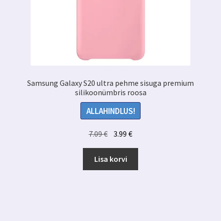
Samsung Galaxy S20 ultra pehme sisuga premium
silikoonümbris roosa
ALLAHINDLUS!
Algne
Praegune
7.09
€
3.99
€
hind
hind
oli:
on:
Lisa korvi
7.09 €.
3.99 €.