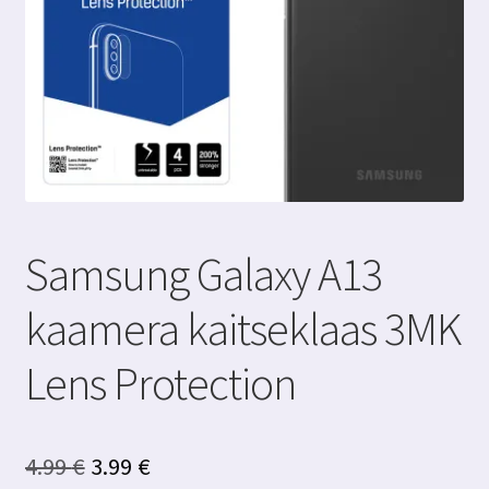
Samsung Galaxy A13
kaamera kaitseklaas 3MK
Lens Protection
Algne
Praegune
4.99
€
3.99
€