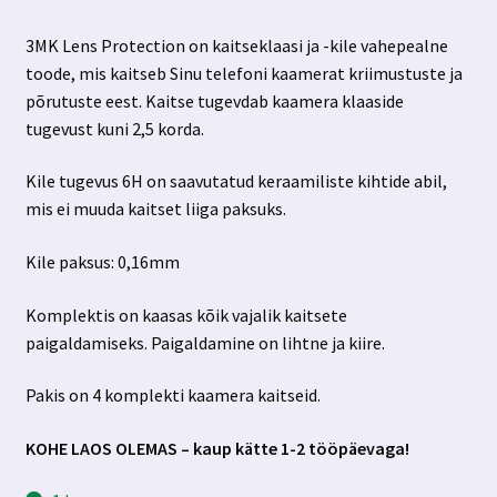
hind
hind
3MK Lens Protection on kaitseklaasi ja -kile vahepealne
oli:
on:
toode, mis kaitseb Sinu telefoni kaamerat kriimustuste ja
4.99 €.
3.99 €.
põrutuste eest. Kaitse tugevdab kaamera klaaside
tugevust kuni 2,5 korda.
Kile tugevus 6H on saavutatud keraamiliste kihtide abil,
mis ei muuda kaitset liiga paksuks.
Kile paksus: 0,16mm
Komplektis on kaasas kõik vajalik kaitsete
paigaldamiseks. Paigaldamine on lihtne ja kiire.
Pakis on 4 komplekti kaamera kaitseid.
KOHE LAOS OLEMAS – kaup kätte 1-2 tööpäevaga!