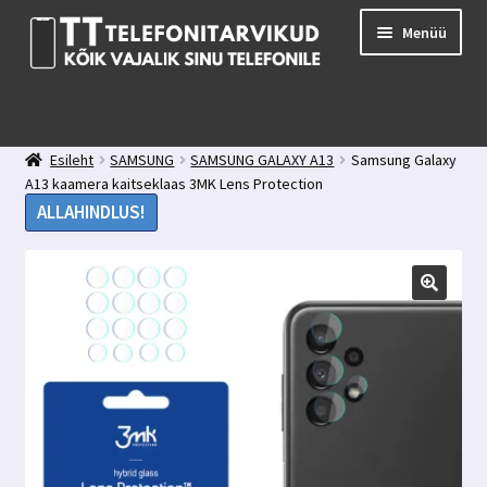
Liigu
Liigu
Menüü
navigeerimisele
sisu
juurde
E-pood
Kuidas valida kaitseklaasi?
Esileht
SAMSUNG
SAMSUNG GALAXY A13
Samsung Galaxy
Minu konto
A13 kaamera kaitseklaas 3MK Lens Protection
Ostukorv
ALLAHINDLUS!
Kontakt
Tagasiside