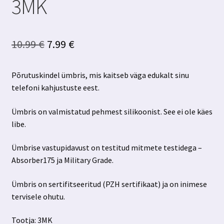
3MK
Algne
Praegune
10.99
€
7.99
€
hind
hind
Põrutuskindel ümbris, mis kaitseb väga edukalt sinu
oli:
on:
telefoni kahjustuste eest.
10.99 €.
7.99 €.
Ümbris on valmistatud pehmest silikoonist. See ei ole käes
libe.
Ümbrise vastupidavust on testitud mitmete testidega –
Absorber175 ja Military Grade.
Ümbris on sertifitseeritud (PZH sertifikaat) ja on inimese
tervisele ohutu.
Tootja: 3MK