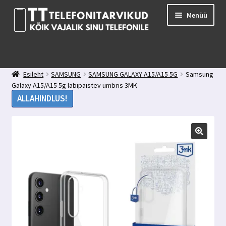
Liigu
Liigu
Menüü
navigeerimisele
sisu
juurde
E-pood
Kuidas valida kaitseklaasi?
Esileht
SAMSUNG
SAMSUNG GALAXY A15/A15 5G
Samsung
Minu konto
Galaxy A15/A15 5g läbipaistev ümbris 3MK
Ostukorv
ALLAHINDLUS!
Kontakt
Tagasiside