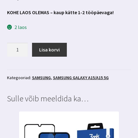
KOHE LAOS OLEMAS – kaup kätte 1-2 tööpäevaga!
2 laos
Samsung
Lisa korvi
Galaxy
A15/A15
5g
läbipaistev
Kategooriad:
SAMSUNG
,
SAMSUNG GALAXY A15/A15 5G
ümbris
3MK
Sulle võib meeldida ka…
kogus