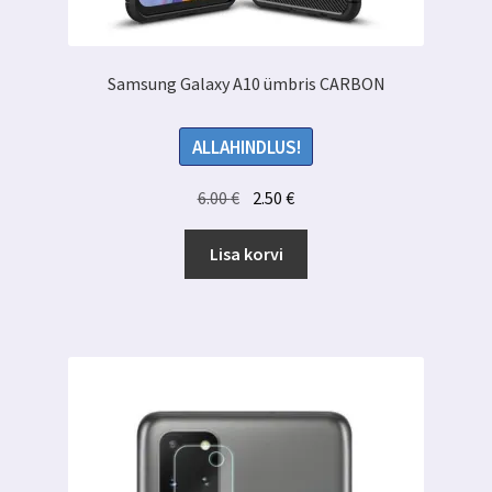
Samsung Galaxy A10 ümbris CARBON
ALLAHINDLUS!
Algne
Praegune
6.00
€
2.50
€
hind
hind
oli:
on:
Lisa korvi
6.00 €.
2.50 €.