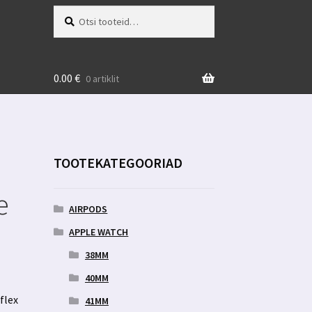
Otsi:
Otsi
0.00
€
0 artiklit
TOOTEKATEGOORIAD
e
AIRPODS
APPLE WATCH
38MM
40MM
flex
41MM