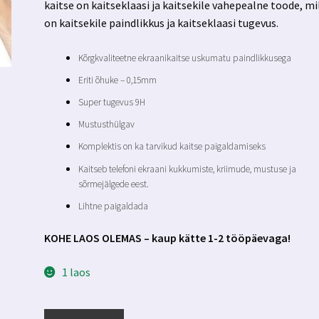
kaitse on kaitseklaasi ja kaitsekile vahepealne toode, mi
on kaitsekile paindlikkus ja kaitseklaasi tugevus.
Kõrgkvaliteetne ekraanikaitse uskumatu paindlikkusega
Eriti õhuke – 0,15mm
Super tugevus 9H
Mustusthülgav
Komplektis on ka tarvikud kaitse paigaldamiseks
Kaitseb telefoni ekraani kukkumiste, kriimude, mustuse ja
sõrmejälgede eest.
Lihtne paigaldada
KOHE LAOS OLEMAS – kaup kätte 1-2 tööpäevaga!
1 laos
Samsung