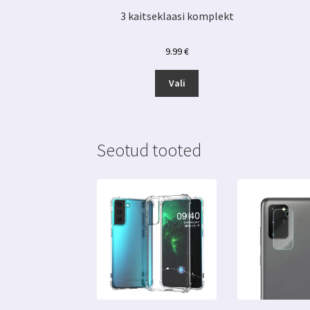
3 kaitseklaasi komplekt
9.99
€
Sellel
Vali
tootel
on
mitu
varianti.
Seotud tooted
Valikuid
saab
teha
tootelehel.