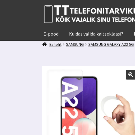
Liigu
Liigu
navigeerimisele
sisu
juurde
E-pood
Kuidas valida kaitseklaasi?
Esileht
SAMSUNG
SAMSUNG GALAXY A22 5G