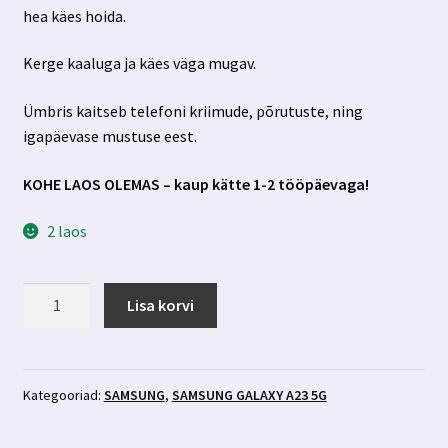
hea käes hoida.
6.59 €.
3.59 €.
Kerge kaaluga ja käes väga mugav.
Ümbris kaitseb telefoni kriimude, põrutuste, ning
igapäevase mustuse eest.
KOHE LAOS OLEMAS – kaup kätte 1-2 tööpäevaga!
2 laos
Samsung
Lisa korvi
Galaxy
A23
5g
roosa
Kategooriad:
SAMSUNG
,
SAMSUNG GALAXY A23 5G
ümbris
kogus