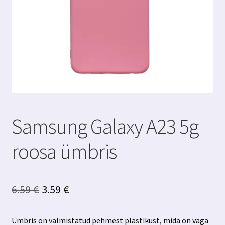
Samsung Galaxy A23 5g
roosa ümbris
Algne
Praegune
6.59
€
3.59
€
hind
hind
Ümbris on valmistatud pehmest plastikust, mida on väga
oli:
on: