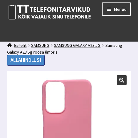
Liigu
Liigu
Menüü
navigeerimisele
sisu
juurde
E-pood
Kuidas valida kaitseklaasi?
Esileht
SAMSUNG
SAMSUNG GALAXY A23 5G
Samsung
Minu konto
Galaxy A23 5g roosa ümbris
Ostukorv
ALLAHINDLUS!
Kontakt
Tagasiside