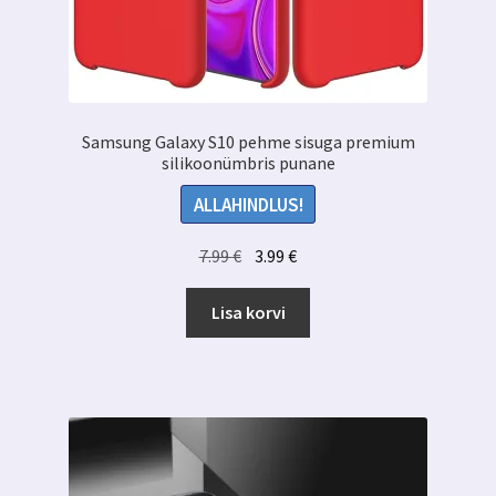
Samsung Galaxy S10 pehme sisuga premium
silikoonümbris punane
ALLAHINDLUS!
Algne
Praegune
7.99
€
3.99
€
hind
hind
oli:
on:
Lisa korvi
7.99 €.
3.99 €.