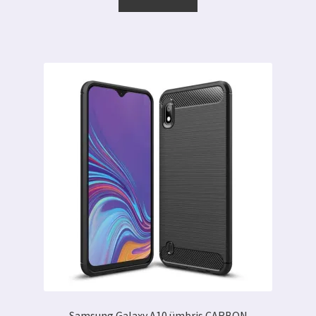
6.00 €.
2.50 €.
Samsung Galaxy A10 ümbris CARBON