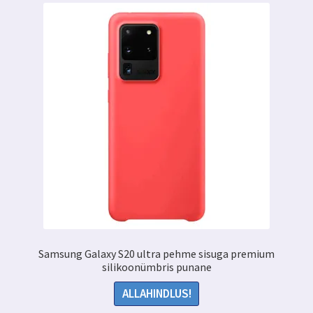
teha
tootelehel.
Samsung Galaxy S20 ultra pehme sisuga premium
silikoonümbris punane
ALLAHINDLUS!