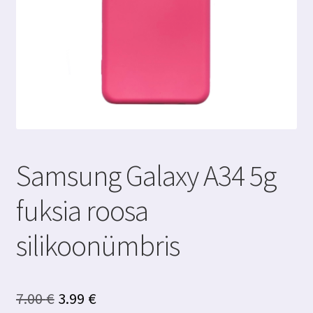
Samsung Galaxy A34 5g
fuksia roosa
silikoonümbris
Algne
Praegune
7.00
€
3.99
€