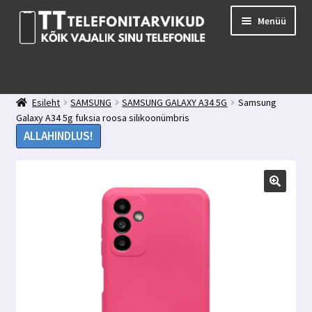
Liigu
Liigu
Menüü
navigeerimisele
sisu
juurde
E-pood
Kuidas valida kaitseklaasi?
Esileht
SAMSUNG
SAMSUNG GALAXY A34 5G
Samsung
Minu konto
Galaxy A34 5g fuksia roosa silikoonümbris
Ostukorv
ALLAHINDLUS!
Kontakt
Tagasiside