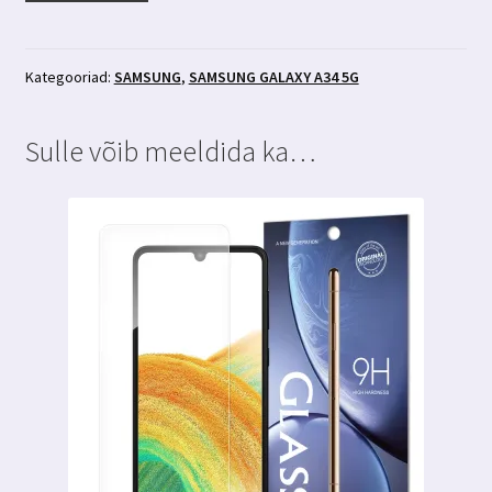
A34
5g
fuksia
Kategooriad:
SAMSUNG
,
SAMSUNG GALAXY A34 5G
roosa
silikoonümbris
Sulle võib meeldida ka…
kogus