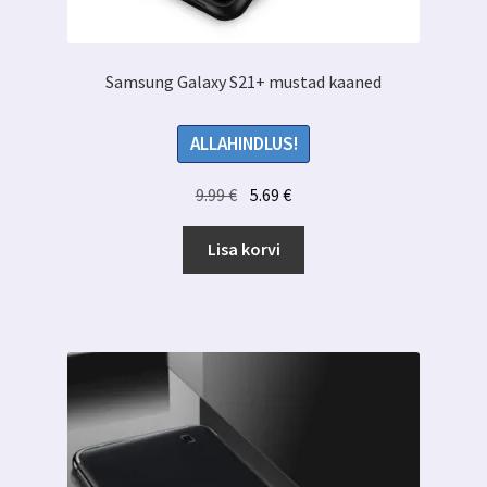
Samsung Galaxy S21+ mustad kaaned
ALLAHINDLUS!
Algne
Praegune
9.99
€
5.69
€
hind
hind
oli:
on:
Lisa korvi
9.99 €.
5.69 €.