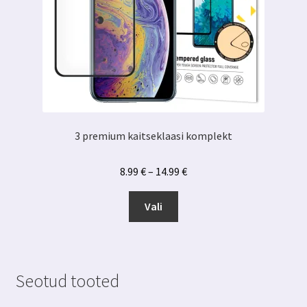
3 premium kaitseklaasi komplekt
Hinnavahemik:
8.99
€
–
14.99
€
8.99 €
Sellel
kuni
Vali
tootel
14.99 €
on
mitu
varianti.
Seotud tooted
Valikuid
saab