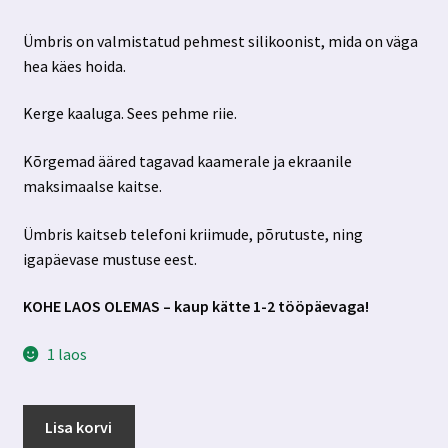
hind
hind
Ümbris on valmistatud pehmest silikoonist, mida on väga
oli:
on:
hea käes hoida.
7.00 €.
3.99 €.
Kerge kaaluga. Sees pehme riie.
Kõrgemad ääred tagavad kaamerale ja ekraanile
maksimaalse kaitse.
Ümbris kaitseb telefoni kriimude, põrutuste, ning
igapäevase mustuse eest.
KOHE LAOS OLEMAS – kaup kätte 1-2 tööpäevaga!
1 laos
Samsung
Lisa korvi
Galaxy