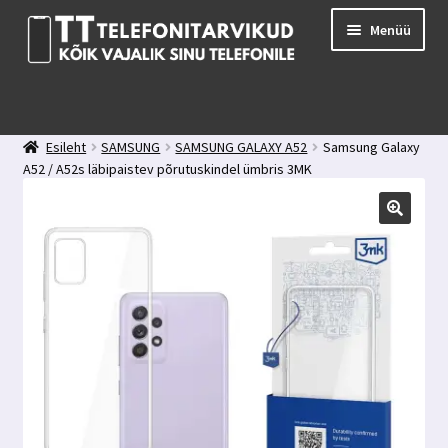
Liigu
Liigu
Menüü
navigeerimisele
sisu
juurde
E-pood
Kuidas valida kaitseklaasi?
Esileht
SAMSUNG
SAMSUNG GALAXY A52
Samsung Galaxy
Minu konto
A52 / A52s läbipaistev põrutuskindel ümbris 3MK
Ostukorv
Kontakt
Tagasiside