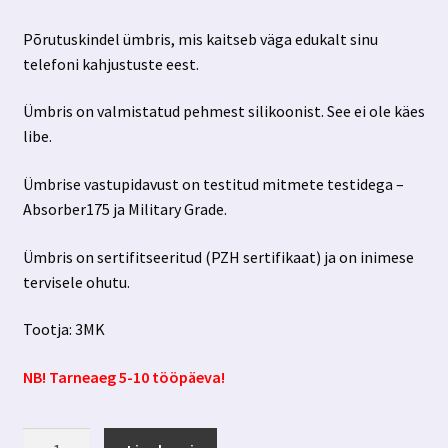
Põrutuskindel ümbris, mis kaitseb väga edukalt sinu
telefoni kahjustuste eest.
Ümbris on valmistatud pehmest silikoonist. See ei ole käes
libe.
Ümbrise vastupidavust on testitud mitmete testidega –
Absorber175 ja Military Grade.
Ümbris on sertifitseeritud (PZH sertifikaat) ja on inimese
tervisele ohutu.
Tootja: 3MK
NB! Tarneaeg 5-10 tööpäeva!
Samsung