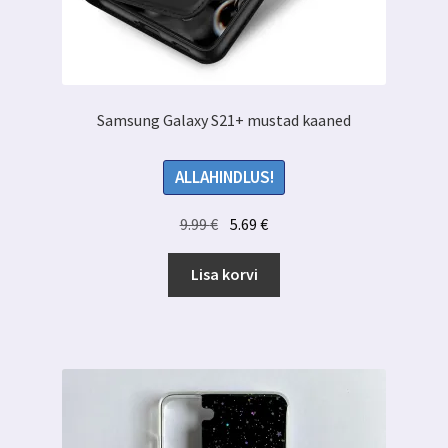
Samsung Galaxy S21+ mustad kaaned
ALLAHINDLUS!
Algne
Praegune
9.99
€
5.69
€
hind
hind
oli:
on:
Lisa korvi
9.99 €.
5.69 €.