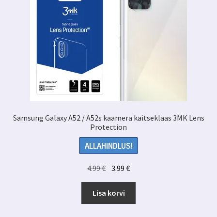
Samsung Galaxy A52 / A52s kaamera kaitseklaas 3MK Lens
Protection
ALLAHINDLUS!
Algne
Praegune
4.99
€
3.99
€
hind
hind
oli:
on:
Lisa korvi
4.99 €.
3.99 €.